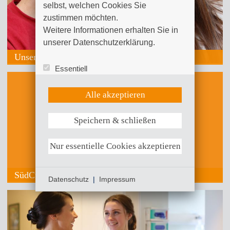
selbst, welchen Cookies Sie 
zustimmen möchten. 

Weitere Informationen erhalten Sie in 
unserer Datenschutzerklärung.
Unsere Babygalerie
Essentiell
Statistik (Google Analytics)
UX (Hotjar)
Alle akzeptieren
Speichern & schließen
Weitere Informationen anzeigen
Nur essentielle Cookies akzeptieren
SüdCrew – Bei uns sind Sie richtig an Bord.
Datenschutz
|
Impressum