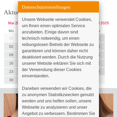
Datenschutzeinstellungen
Aktuelle Veranstaltungen
Unsere Webseite verwendet Cookies, 
Juni
2025
Mai 2025
Jul 2025
um Ihnen einen optimalen Service 
Mo
Di
Mi
Do
Fr
Sa
So
anzubieten. Einige davon sind 
technisch notwendig, um einen 
26
27
28
29
30
31
01
reibungslosen Betrieb der Webseite zu 
02
03
04
05
06
07
08
garantieren und können daher nicht 
09
10
11
12
13
14
15
deaktiviert werden. Durch die Nutzung 
unserer Website erklären Sie sich mit 
16
17
18
19
20
21
22
der Verwendung dieser Cookies 
23
24
25
26
27
28
29
einverstanden.

30
01
02
03
04
05
06
Daneben verwenden wir Cookies, die 
zu anonymen Statistikzwecken genutzt 
werden und uns helfen sollen, unsere 
Webseite zu analysieren und unser 
Angebot zu verbessern. Bestimmen Sie 