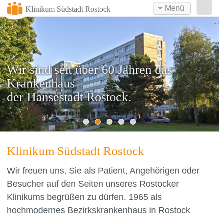
Menü
Klinikum Südstadt Rostock
Wir sind seit über 60 Jahren das
Krankenhaus
Wir bieten eine umfassende Versorgung
Wir sind Spezialisten mit exzellenten
Wir freuen uns über
Wir bieten auch Ihnen
der Hansestadt Rostock.
durch interdisziplinäre Zusammenarbeit.
Diagnose- und Therapieleistungen.
mehr als 2000 geborene Kinder pro Jahr.
einen attraktiven Arbeitsplatz.
Klinikum Südstadt Rostock
Wir freuen uns, Sie als Patient, Angehörigen oder
Besucher auf den Seiten unseres Rostocker
Klinikums begrüßen zu dürfen. 1965 als
hochmodernes Bezirkskrankenhaus in Rostock