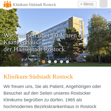
Menü
Klinikum Südstadt Rostock
Wir sind seit über 60 Jahren das
Krankenhaus
Wir bieten eine umfassende Versorgung
Wir sind Spezialisten mit exzellenten
Wir freuen uns über
Wir bieten auch Ihnen
der Hansestadt Rostock.
durch interdisziplinäre Zusammenarbeit.
Diagnose- und Therapieleistungen.
mehr als 2000 geborene Kinder pro Jahr.
einen attraktiven Arbeitsplatz.
Klinikum Südstadt Rostock
Wir freuen uns, Sie als Patient, Angehörigen oder
Besucher auf den Seiten unseres Rostocker
Klinikums begrüßen zu dürfen. 1965 als
hochmodernes Bezirkskrankenhaus in Rostock