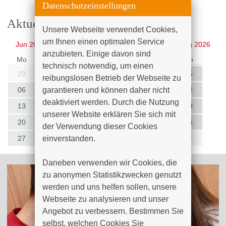
Datenschutzeinstellungen
Aktuelle Veranstaltungen
Unsere Webseite verwendet Cookies, 
um Ihnen einen optimalen Service 
Juli
2026
Jun 2026
Aug 2026
anzubieten. Einige davon sind 
Mo
Di
Mi
Do
Fr
Sa
So
technisch notwendig, um einen 
29
30
01
02
03
04
05
reibungslosen Betrieb der Webseite zu 
garantieren und können daher nicht 
06
07
08
09
10
11
12
deaktiviert werden. Durch die Nutzung 
13
14
15
16
17
18
19
unserer Website erklären Sie sich mit 
20
21
22
23
24
25
26
der Verwendung dieser Cookies 
einverstanden.

27
28
29
30
31
01
02
Daneben verwenden wir Cookies, die 
zu anonymen Statistikzwecken genutzt 
werden und uns helfen sollen, unsere 
Webseite zu analysieren und unser 
Angebot zu verbessern. Bestimmen Sie 
selbst, welchen Cookies Sie 