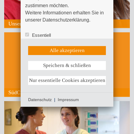
zustimmen möchten. 

Weitere Informationen erhalten Sie in 
unserer Datenschutzerklärung.
Unsere Babygalerie
Essentiell
Statistik (Google Analytics)
UX (Hotjar)
Alle akzeptieren
Speichern & schließen
Weitere Informationen anzeigen
Nur essentielle Cookies akzeptieren
SüdCrew – Bei uns sind Sie richtig an Bord.
Datenschutz
|
Impressum