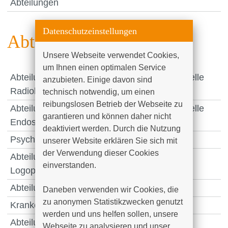
Abteilungen
Datenschutzeinstellungen
Abteilungen
Unsere Webseite verwendet Cookies, 
um Ihnen einen optimalen Service 
Abteilung für Diagnostische und Interventionelle
anzubieten. Einige davon sind 
Radiologie
technisch notwendig, um einen 
reibungslosen Betrieb der Webseite zu 
Abteilung für Diagnostische und Interventionelle
garantieren und können daher nicht 
Endoskopie
deaktiviert werden. Durch die Nutzung 
Psychosoziales Zentrum
unserer Website erklären Sie sich mit 
der Verwendung dieser Cookies 
Abteilung Physiotherapie / Ergotherapie /
einverstanden.

Logopädie
Abteilung für Labordiagnostik
Daneben verwenden wir Cookies, die 
zu anonymen Statistikzwecken genutzt 
Krankenhausapotheke
werden und uns helfen sollen, unsere 
Abteilung Krankenhaushygiene
Webseite zu analysieren und unser 