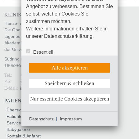
Angebot zu verbessern. Bestimmen Sie 
selbst, welchen Cookies Sie 
KLINIKUM SÜDSTADT ROSTOCK
zustimmen möchten. 

Hanse- und Universitätsstadt Rostock
Weitere Informationen erhalten Sie in 
Die Oberbürgermeisterin
unserer Datenschutzerklärung.
Eigenbetrieb „Klinikum Südstadt Rostock“
Akademisches Lehrkrankenhaus
der Universität Rostock
Essentiell
Statistik (Google Analytics)
Südring 81
18059
Rostock
UX (Hotjar)
Alle akzeptieren
+49 (0)381 4401 - 0
Tel.:
+49 (0)381 4401 - 7799
Fax:
Speichern & schließen
Weitere Informationen anzeigen
info
@
kliniksued-rostock
.
de
E-Mail:
Nur essentielle Cookies akzeptieren
PATIENTEN & BESUCHER
Übersicht
Patienteninfo
Datenschutz
|
Impressum
Service & Unterstützung
Babygalerie
Kontakt & Anfahrt