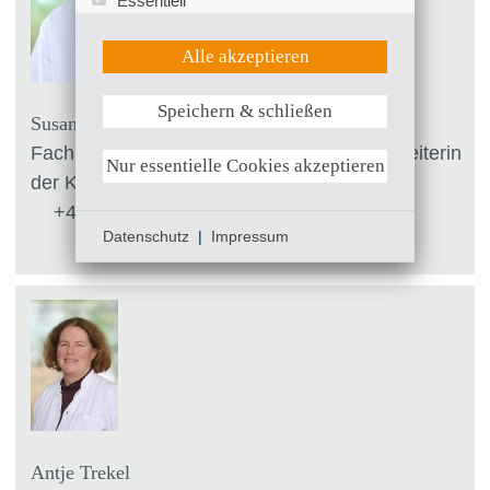
Essentiell
Statistik (Google Analytics)
UX (Hotjar)
Alle akzeptieren
Speichern & schließen
Weitere Informationen anzeigen
Susanne Paschka
Fachapothekerin für klinische Pharmazie/ Leiterin
Nur essentielle Cookies akzeptieren
der Krankenhausapotheke
+49 (0)381 4401 - 6701
Datenschutz
|
Impressum
Antje Trekel