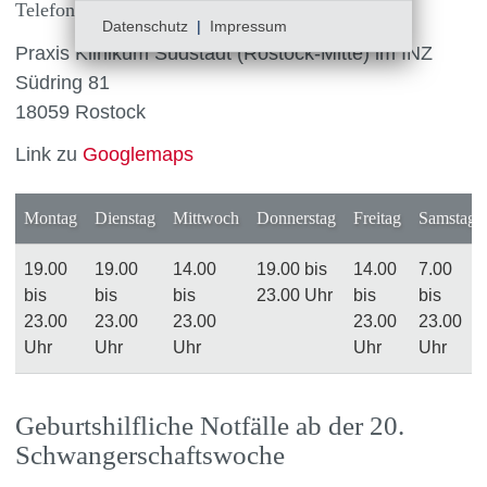
Telefonnr.: 116 117
Datenschutz
|
Impressum
Praxis Klinikum Südstadt (Rostock-Mitte) im INZ
Südring 81
18059 Rostock
Link zu
Googlemaps
Montag
Dienstag
Mittwoch
Donnerstag
Freitag
Samstag
19.00
19.00
14.00
19.00 bis
14.00
7.00
bis
bis
bis
23.00 Uhr
bis
bis
23.00
23.00
23.00
23.00
23.00
Uhr
Uhr
Uhr
Uhr
Uhr
Geburtshilfliche Notfälle ab der 20.
Schwangerschaftswoche