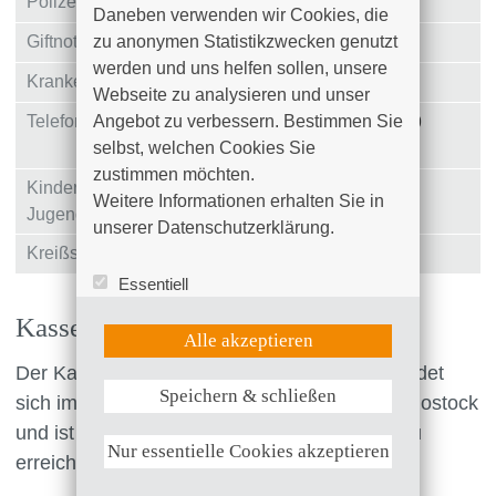
Polizei
110
Daneben verwenden wir Cookies, die 
Giftnotruf Erfurt
zu anonymen Statistikzwecken genutzt 
+49 (0)361 730 730
werden und uns helfen sollen, unsere 
Krankentransporte
19222
Webseite zu analysieren und unser 
Telefonseelsorge
Angebot zu verbessern. Bestimmen Sie 
+49 (0)800 111 0 111 / +49
selbst, welchen Cookies Sie 
(0)800 111 0 222
zustimmen möchten. 

Kinder- und
+49 (0)800 111 0 333
Weitere Informationen erhalten Sie in 
Jugendtelefon
unserer Datenschutzerklärung.
Kreißsaal
+49 (0)381 4401 – 4546
Essentiell
Statistik (Google Analytics)
Kassenärztlicher Notdienst
UX (Hotjar)
Alle akzeptieren
Der Kassenärztliche Bereitschaftsdienst befindet
Speichern & schließen
sich im Erdgeschoss des Klinikum Südstadt Rostock
Weitere Informationen anzeigen
und ist über den Haupt- und Seiteneingang zu
Nur essentielle Cookies akzeptieren
erreichen.