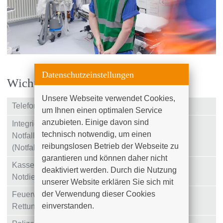
Datenschutzeinstellungen
Wichtige Telefonnummern
Unsere Webseite verwendet Cookies, 
Telefonzentrale
+49 (0)381 4401 – 0
um Ihnen einen optimalen Service 
anzubieten. Einige davon sind 
Integriertes
+49 (0)381 4401 – 7667
technisch notwendig, um einen 
Notfallzentrum
reibungslosen Betrieb der Webseite zu 
(Notfalltresen)
garantieren und können daher nicht 
Kassenärztlicher
116 117
deaktiviert werden. Durch die Nutzung 
Notdienst
unserer Website erklären Sie sich mit 
der Verwendung dieser Cookies 
Feuerwehr und
112
einverstanden.

Rettungsdienst