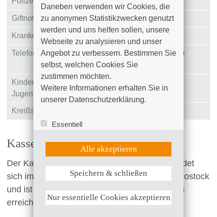
Polizei
110
Daneben verwenden wir Cookies, die 
Giftnotruf Erfurt
zu anonymen Statistikzwecken genutzt 
+49 (0)361 730 730
werden und uns helfen sollen, unsere 
Krankentransporte
19222
Webseite zu analysieren und unser 
Telefonseelsorge
Angebot zu verbessern. Bestimmen Sie 
+49 (0)800 111 0 111 / +49
selbst, welchen Cookies Sie 
(0)800 111 0 222
zustimmen möchten. 

Kinder- und
+49 (0)800 111 0 333
Weitere Informationen erhalten Sie in 
Jugendtelefon
unserer Datenschutzerklärung.
Kreißsaal
+49 (0)381 4401 – 4546
Essentiell
Statistik (Google Analytics)
Kassenärztlicher Notdienst
UX (Hotjar)
Alle akzeptieren
Der Kassenärztliche Bereitschaftsdienst befindet
Speichern & schließen
sich im Erdgeschoss des Klinikum Südstadt Rostock
Weitere Informationen anzeigen
und ist über den Haupt- und Seiteneingang zu
Nur essentielle Cookies akzeptieren
erreichen.