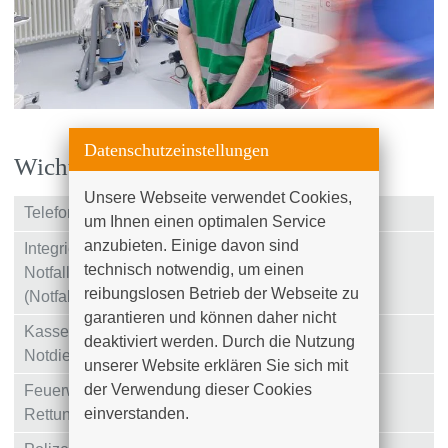
Datenschutzeinstellungen
Wichtige Telefonnummern
Unsere Webseite verwendet Cookies, 
Telefonzentrale
+49 (0)381 4401 – 0
um Ihnen einen optimalen Service 
anzubieten. Einige davon sind 
Integriertes
+49 (0)381 4401 – 7667
technisch notwendig, um einen 
Notfallzentrum
reibungslosen Betrieb der Webseite zu 
(Notfalltresen)
garantieren und können daher nicht 
Kassenärztlicher
116 117
deaktiviert werden. Durch die Nutzung 
Notdienst
unserer Website erklären Sie sich mit 
der Verwendung dieser Cookies 
Feuerwehr und
112
einverstanden.

Rettungsdienst