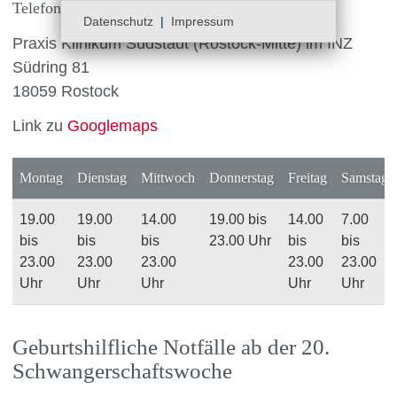
Telefonnr.: 116 117
Datenschutz
|
Impressum
Praxis Klinikum Südstadt (Rostock-Mitte) im INZ
Südring 81
18059 Rostock
Link zu
Googlemaps
Montag
Dienstag
Mittwoch
Donnerstag
Freitag
Samstag
19.00
19.00
14.00
19.00 bis
14.00
7.00
bis
bis
bis
23.00 Uhr
bis
bis
23.00
23.00
23.00
23.00
23.00
Uhr
Uhr
Uhr
Uhr
Uhr
Geburtshilfliche Notfälle ab der 20.
Schwangerschaftswoche