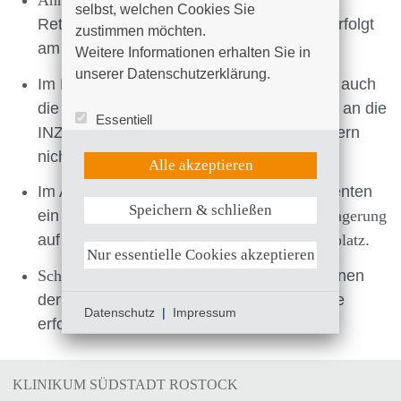
Anmeldung
und
Triagierung
der vom
selbst, welchen Cookies Sie 
Rettungsdienst zugewiesenen Patienten erfolgt
zustimmen möchten. 

am
Check-Point
(INZ-Stützpunkt).
Weitere Informationen erhalten Sie in 
unserer Datenschutzerklärung.
Im Rahmen der Anmeldung vor Ort erfolgt auch
die
Übergabe
des Rettungsdienstpersonals an die
Essentiell
INZ-Mitarbeiter (Pflege und/oder Arzt), sofern
Statistik (Google Analytics)
nicht schon vorab digital übermittelt.
UX (Hotjar)
Alle akzeptieren
Im Anschluss an die Triage wird dem Patienten
Speichern & schließen
Weitere Informationen anzeigen
ein
Behandlungsplatz
zugewiesen. Die
Umlagerung
auf eine INZ-Trage erfolgt
am Behandlungsplatz
.
Nur essentielle Cookies akzeptieren
Schockraumzuweisungen
werden direkt in einen
der
Schockräume transportiert.
Die Übergabe
Datenschutz
|
Impressum
erfolgt im Schockraum.
KLINIKUM SÜDSTADT ROSTOCK