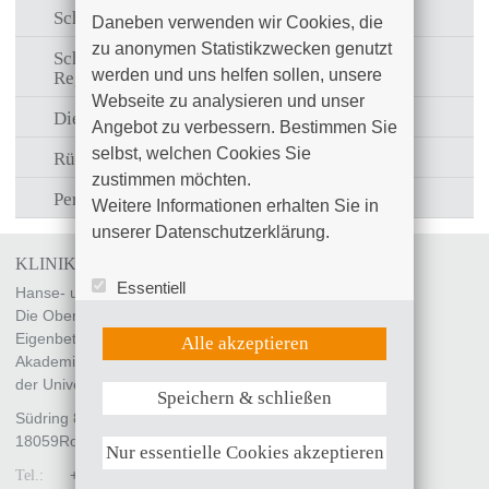
Schmerztherapie
Daneben verwenden wir Cookies, die 
zu anonymen Statistikzwecken genutzt 
Schmerzarme Geburt - Geburtshilfliche
werden und uns helfen sollen, unsere 
Regionalanaesthesie
Webseite zu analysieren und unser 
Die Regionalanaesthesie
Angebot zu verbessern. Bestimmen Sie 
selbst, welchen Cookies Sie 
Rückenmarksnahe Anaesthesietechniken
zustimmen möchten. 

Periphere regionale Nervenblockadetechniken
Weitere Informationen erhalten Sie in 
unserer Datenschutzerklärung.
KLINIKUM SÜDSTADT ROSTOCK
Essentiell
Hanse- und Universitätsstadt Rostock
Statistik (Google Analytics)
Die Oberbürgermeisterin
UX (Hotjar)
Eigenbetrieb „Klinikum Südstadt Rostock“
Alle akzeptieren
Akademisches Lehrkrankenhaus
der Universität Rostock
Speichern & schließen
Weitere Informationen anzeigen
Südring 81
18059
Rostock
Nur essentielle Cookies akzeptieren
+49 (0)381 4401 - 0
Tel.: