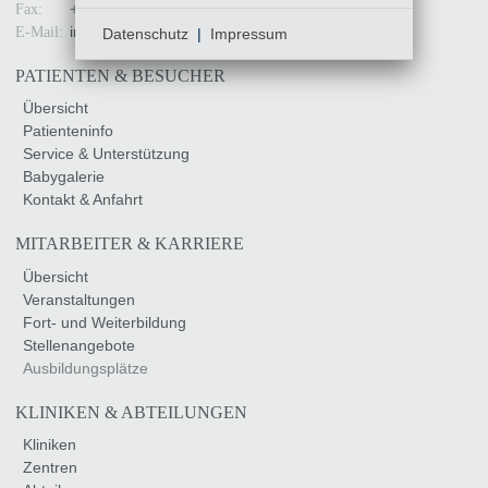
+49 (0)381 4401 - 7799
Fax:
info
@
kliniksued-rostock
.
de
E-Mail:
Datenschutz
|
Impressum
PATIENTEN & BESUCHER
Übersicht
Patienteninfo
Service & Unterstützung
Babygalerie
Kontakt & Anfahrt
MITARBEITER & KARRIERE
Übersicht
Veranstaltungen
Fort- und Weiterbildung
Stellenangebote
Ausbildungsplätze
KLINIKEN & ABTEILUNGEN
Kliniken
Zentren