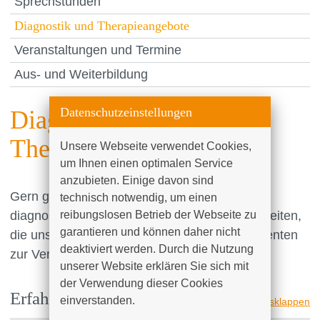
Sprechstunden
Diagnostik und Therapieangebote
Veranstaltungen und Termine
Aus- und Weiterbildung
Datenschutzeinstellungen
Diagnostik und
Therapieangebote
Unsere Webseite verwendet Cookies, 
um Ihnen einen optimalen Service 
anzubieten. Einige davon sind 
Gern geben wir Ihnen einen Einblick in die
technisch notwendig, um einen 
diagnostischen und therapeutischen Möglichkeiten,
reibungslosen Betrieb der Webseite zu 
garantieren und können daher nicht 
die unsere Klinik für die Behandlung von Patienten
deaktiviert werden. Durch die Nutzung 
zur Verfügung stehen.
unserer Website erklären Sie sich mit 
der Verwendung dieser Cookies 
Erfahren Sie mehr
einverstanden.

alle ausklappen