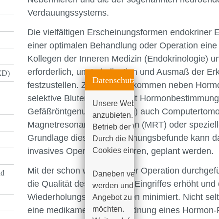
Verdauungssystems.
Die vielfältigen Erscheinungsformen endokriner
einer optimalen Behandlung oder Operation ein
Kollegen der Inneren Medizin (Endokrinologie) u
erforderlich, um Lokalisation und Ausmaß der Er
ED)
Datenschutzeinstellungen
festzustellen. Zum Einsatz kommen neben Hormo
selektive Blutentnahmen mit Hormonbestimmun
Unsere Webseite verwendet Cookies,
Gefäßröntgenuntersuchung) auch Computertomo
anzubieten. Einige davon sind techn
Magnetresonanztomografien (MRT) oder spezielle
Betrieb der Webseite zu garantieren 
Grundlage dieser Untersuchungsbefunde kann dan
Durch die Nutzung unserer Website e
Cookies einverstanden.

invasives Operationsverfahren, geplant werden.
Mit der schon während einer Operation durchge
nd
Daneben verwenden wir Cookies, die
die Qualität des operativen Eingriffes erhöht und
werden und uns helfen sollen, unser
Wiederholungserkrankungen minimiert. Nicht se
Angebot zu verbessern. Bestimmen S
möchten. 

eine medikamentöse Verordnung eines Hormon-Pr