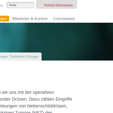
Notfall-Information
ap
ngen
Mitarbeiter & Karriere
Unternehmen
rurgie
/
Endokrine Chirurgie
 wir uns mit der operativen
der Drüsen. Dazu zählen Eingriffe
ankungen von Nebenschilddrüsen,
okrinen Tumore (NET) des