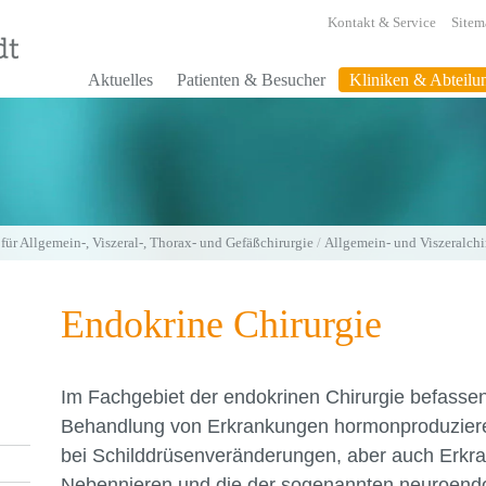
Kontakt & Service
Sitem
Aktuelles
Patienten & Besucher
Kliniken & Abteilu
 für Allgemein-, Viszeral-, Thorax- und Gefäßchirurgie
/
Allgemein- und Viszeralchi
Endokrine Chirurgie
Im Fachgebiet der endokrinen Chirurgie befassen
Behandlung von Erkrankungen hormonproduzieren
bei Schilddrüsenveränderungen, aber auch Erkr
Nebennieren und die der sogenannten neuroend