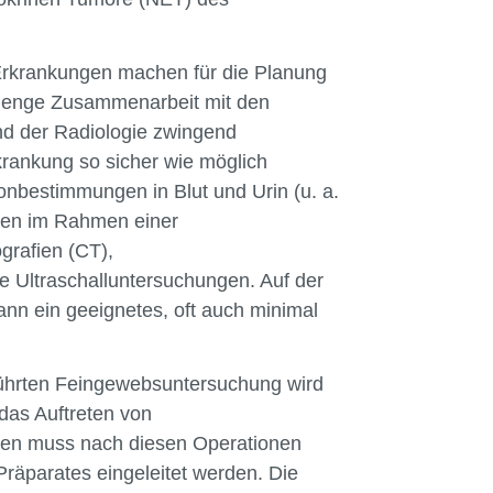
 Erkrankungen machen für die Planung
e enge Zusammenarbeit mit den
nd der Radiologie zwingend
krankung so sicher wie möglich
nbestimmungen in Blut und Urin (u. a.
gen im Rahmen einer
 um Ihnen einen optimalen Service 
grafien (CT),
isch notwendig, um einen reibungslosen 
 Ultraschalluntersuchungen. Auf der
und können daher nicht deaktiviert werden. 
n ein geeignetes, oft auch minimal
rklären Sie sich mit der Verwendung dieser 
führten Feingewebsuntersuchung wird
 zu anonymen Statistikzwecken genutzt 
 das Auftreten von
e Webseite zu analysieren und unser 
lten muss nach diesen Operationen
ie selbst, welchen Cookies Sie zustimmen 
äparates eingeleitet werden. Die