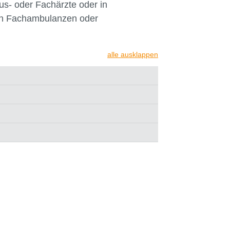
in unserer Datenschutzerklärung.
us- oder Fachärzte oder in
ren Fachambulanzen oder
alle ausklappen
n
e akzeptieren
ern & schließen
le Cookies akzeptieren