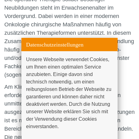
Neubildungen steht im Erwachsenenalter im
Vordergrund. Dabei werden in einer modernen
Onkologie chirurgische Maßnahmen häufig von
zusätzlichen Therapieformen unterstützt. In diesem
Zusammenhang ist für eine erfolgreiche Behandlung
Datenschutzeinstellungen
häufig der Einsatz einer abgestimmten Chemo-
und/oder Bestrahlungstherapie gemäß modernster
Unsere Webseite verwendet Cookies, 
Fachkenntnisse und Richtlinien zu prüfen
um Ihnen einen optimalen Service 
(sogenannte “Multimodale Therapie”).
anzubieten. Einige davon sind 
technisch notwendig, um einen 
Am Klinikum Südstadt Rostock sind alle
reibungslosen Betrieb der Webseite zu 
erforderlichen Fachrichtungen vertreten bzw. in
garantieren und können daher nicht 
unmittelbarer Nähe vorhanden. Durch die
deaktiviert werden. Durch die Nutzung 
unserer Website erklären Sie sich mit 
ausgezeichneten interdisziplinären Voraussetzungen
der Verwendung dieser Cookies 
ist es möglich, alle Geschwulstarten, die in den
einverstanden.

Bereich der Allgemeinchirurgie fallen, zu behandeln.
Die neueste instrumentelle und apparative