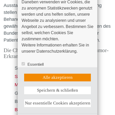
Daneben verwenden wir Cookies, die 
Ausstattung sowie eine ausreichende Erfahrung
zu anonymen Statistikzwecken genutzt 
stellen die Basis für die guten
werden und uns helfen sollen, unsere 
Behandlungsergebnisse dar. Darüber hinaus
Webseite zu analysieren und unser 
gewährleistet eine der größten Intensivstationen des
Angebot zu verbessern. Bestimmen Sie 
selbst, welchen Cookies Sie 
Bundeslandes die fachgerechte Betreuung der
zustimmen möchten. 

Patienten nach großen Resektionsoperationen.
Weitere Informationen erhalten Sie in 
Die Chirurgische Klinik befasst sich mit Tumor-
unserer Datenschutzerklärung.
Erkrankungen von:
Essentiell
Schilddrüse
Statistik (Google Analytics)
UX (Hotjar)
Speiseröhre
Alle akzeptieren
Magen
Speichern & schließen
Weitere Informationen anzeigen
Gallenblase und Gallengang
Bauchspeicheldrüse
Nur essentielle Cookies akzeptieren
Bauchfell