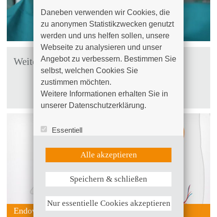
Daneben verwenden wir Cookies, die 
zu anonymen Statistikzwecken genutzt 
werden und uns helfen sollen, unsere 
Webseite zu analysieren und unser 
Angebot zu verbessern. Bestimmen Sie 
Weiterführende Informationen
selbst, welchen Cookies Sie 
Zentrum für Gefäßmedizin
zustimmen möchten. 

Weitere Informationen erhalten Sie in 
Gefäßchirurgische Sprechstunde
unserer Datenschutzerklärung.
Essentiell
Statistik (Google Analytics)
UX (Hotjar)
Alle akzeptieren
Speichern & schließen
Weitere Informationen anzeigen
Nur essentielle Cookies akzeptieren
Endovaskulaere Stents