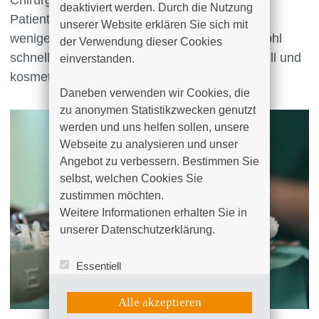
deaktiviert werden. Durch die Nutzung 
Patienten liegen auf der Hand: durch die weit
unserer Website erklären Sie sich mit 
weniger belastende Behandlung werden sowohl
der Verwendung dieser Cookies 
schnellere Erholungszeiten als auch funktionell und
einverstanden.

kosmetisch bessere Ergebnisse erzielt.
Daneben verwenden wir Cookies, die 
zu anonymen Statistikzwecken genutzt 
werden und uns helfen sollen, unsere 
Webseite zu analysieren und unser 
Angebot zu verbessern. Bestimmen Sie 
selbst, welchen Cookies Sie 
zustimmen möchten. 

Weitere Informationen erhalten Sie in 
unserer Datenschutzerklärung.
Essentiell
Statistik (Google Analytics)
UX (Hotjar)
Alle akzeptieren