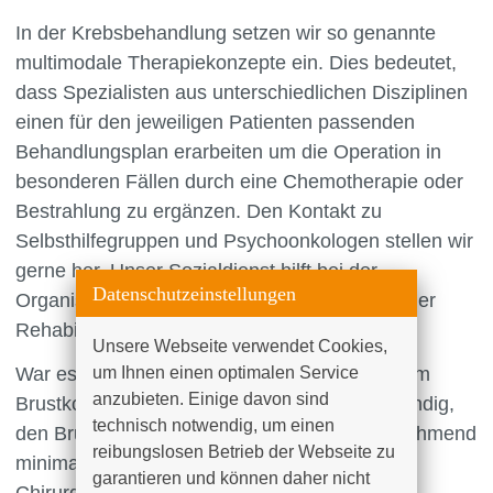
In der Krebsbehandlung setzen wir so genannte
multimodale Therapiekonzepte ein. Dies bedeutet,
dass Spezialisten aus unterschiedlichen Disziplinen
einen für den jeweiligen Patienten passenden
Behandlungsplan erarbeiten um die Operation in
besonderen Fällen durch eine Chemotherapie oder
Bestrahlung zu ergänzen. Den Kontakt zu
Selbsthilfegruppen und Psychoonkologen stellen wir
gerne her. Unser Sozialdienst hilft bei der
Datenschutzeinstellungen
Organisation der Anschlussheilbehandlung oder
Rehabilitation.
Unsere Webseite verwendet Cookies, 
War es bei Erkrankungen oder Verletzungen im
um Ihnen einen optimalen Service 
anzubieten. Einige davon sind 
Brustkorb in der Vergangenheit häufig notwendig,
technisch notwendig, um einen 
den Brustkorb zu öffnen, kommen heute zunehmend
reibungslosen Betrieb der Webseite zu 
minimal-invasive Techniken (Schlüsselloch-
garantieren und können daher nicht 
Chirurgie) zum Einsatz. Die Vorteile für den