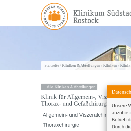
Startseite
/
Kliniken & Abteilungen
/
Kliniken
/
Klinik
Alle Kliniken & Abteilungen
Datensch
Klinik für Allgemein-, Viszeral-,
Thorax- und Gefäßchirurgie
Unsere W
anzubiet
Allgemein- und Viszeralchirurgie
Betrieb d
Thoraxchirurgie
Durch die