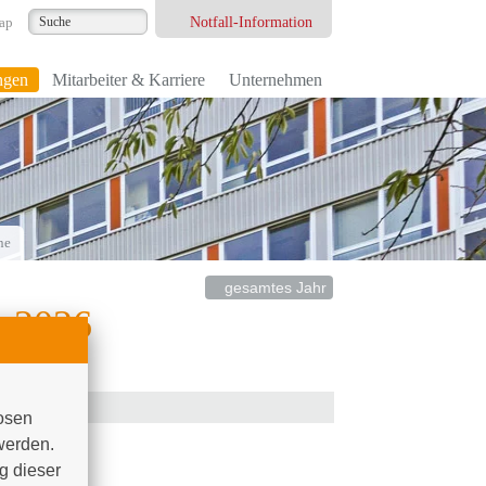
Notfall-Information
ap
ngen
Mitarbeiter & Karriere
Unternehmen
.2026
ne
.2026
gesamtes Jahr
n
2026
26
osen 
werden. 
.2026
 dieser 