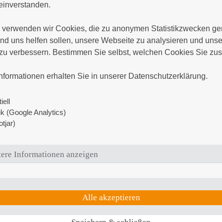
, 16:00 Uhr bis 18:00 Uhr
Di, 15.09.2026
inverstanden.

Klinik für Allgemein-, Viszeral-, Thorax- und Gefäßchirurgie
verwenden wir Cookies, die zu anonymen Statistikzwecken gen
Oktober 202
d uns helfen sollen, unsere Webseite zu analysieren und unser
zu verbessern. Bestimmen Sie selbst, welchen Cookies Sie zus
Adipositas-Informationsveranstaltung 20.10


nformationen erhalten Sie in unserer Datenschutzerklärung.
, 16:00 Uhr bis 18:00 Uhr
Di, 20.10.2026
Klinik für Allgemein-, Viszeral-, Thorax- und Gefäßchirurgie
iell
tik (Google Analytics)
November 20
tjar)
Adipositas-Informationsveranstaltung 17.11.
ere Informationen anzeigen
, 16:00 Uhr bis 18:00 Uhr
Di, 17.11.2026
Klinik für Allgemein-, Viszeral-, Thorax- und Gefäßchirurgie
Dezember 20
Alle akzeptieren
Adipositas-Informationsveranstaltung 15.12