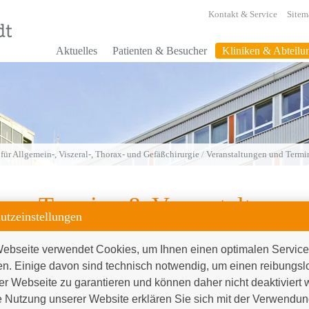
, 16:00 Uhr bis 18:00 Uhr
Di, 17.03.2026
Kontakt & Service
Sitem
Klinik für Allgemein-, Viszeral-, Thorax- und Gefäßchirurgie
April 2026
Aktuelles
Patienten & Besucher
Kliniken & Abteilu
Adipositas-Informationsveranstaltung 21.04
, 16:00 Uhr bis 18:00 Uhr
Di, 21.04.2026
Klinik für Allgemein-, Viszeral-, Thorax- und Gefäßchirurgie
Juni 2026
 für Allgemein-, Viszeral-, Thorax- und Gefäßchirurgie
/
Veranstaltungen und Termi
Adipositas-Informationsveranstaltung 09.06
, 16:00 Uhr bis 18:00 Uhr
Termine & Veranstaltunge
Di, 09.06.2026
Klinik für Allgemein-, Viszeral-, Thorax- und Gefäßchirurgie
utzeinstellungen
ebseite verwendet Cookies, um Ihnen einen optimalen Service 
September 20
en. Einige davon sind technisch notwendig, um einen reibungsl
er Webseite zu garantieren und können daher nicht deaktiviert 
Adipositas-Informationsveranstaltung 15.09
 Nutzung unserer Website erklären Sie sich mit der Verwendung