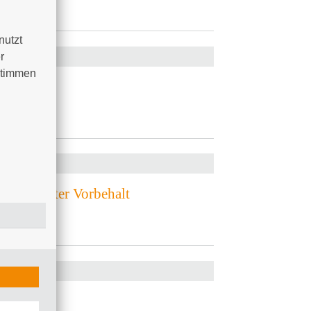
utzt 
6
 
timmen 
.2026
26
2026 - unter Vorbehalt
26
.2026