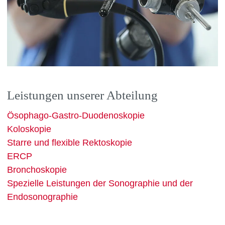
Leistungen unserer Abteilung
Ösophago-Gastro-Duodenoskopie
Koloskopie
Starre und flexible Rektoskopie
ERCP
Bronchoskopie
Spezielle Leistungen der Sonographie und der
Endosonographie