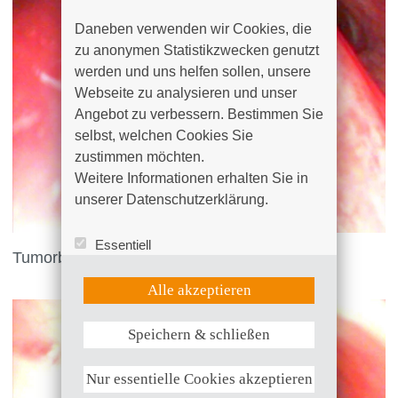
Daneben verwenden wir Cookies, die 
zu anonymen Statistikzwecken genutzt 
werden und uns helfen sollen, unsere 
Webseite zu analysieren und unser 
Angebot zu verbessern. Bestimmen Sie 
selbst, welchen Cookies Sie 
zustimmen möchten. 

Weitere Informationen erhalten Sie in 
unserer Datenschutzerklärung.
Essentiell
Tumorbefall des Bronchus
Statistik (Google Analytics)
UX (Hotjar)
Alle akzeptieren
Speichern & schließen
Weitere Informationen anzeigen
Nur essentielle Cookies akzeptieren