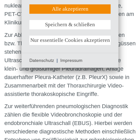
nuklearmedizinischen Methoden (Szintigraphie,
UX (Hotjar)
Alle akzeptieren
PET-CT) alle modernen bildgebenden Verfahren am
Klinikum zur Verfügung.
Speichern & schließen
Weitere Informationen anzeigen
Zur Abklärung unklarer pleuraler Veränderungen
Nur essentielle Cookies akzeptieren
bzw. Therapie von wiederkehrenden Pleuraergüssen
stehen übliche Methoden zur Verfügung, u.a.
Ultraschall-gestützte Pleurapunktionen, Anlage
Datenschutz
|
Impressum
klein- und großlumiger Pleuradrainagen, Anlage
dauerhafter Pleura-Katheter (z.B. PleurX) sowie in
Zusammenarbeit mit der Thoraxchirurgie Video-
assistierte thorakoskopische Eingriffe.
Zur weiterführenden pneumologischen Diagnostik
zählen die flexible Videobronchoskopie und der
endobronchiale Ultraschall (EBUS). Hierbei werden
verschiedene diagnostische Methoden einschließlich