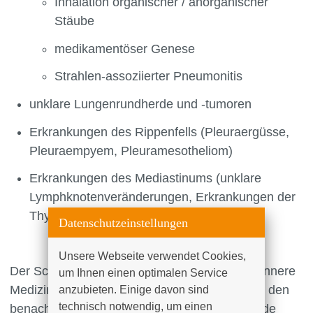
Inhalation organischer / anorganischer
Stäube
medikamentöser Genese
Strahlen-assoziierter Pneumonitis
unklare Lungenrundherde und -tumoren
Erkrankungen des Rippenfells (Pleuraergüsse,
Pleuraempyem, Pleuramesotheliom)
Erkrankungen des Mediastinums (unklare
Lymphknotenveränderungen, Erkrankungen der
Thymusdrüse)
Datenschutzeinstellungen
Unsere Webseite verwendet Cookies, 
Der Schwerpunkt Pneumologie der Klinik für Innere
um Ihnen einen optimalen Service 
Medizin II bietet in enger Zusammenarbeit mit den
anzubieten. Einige davon sind 
technisch notwendig, um einen 
benachbarten Fachdisziplinen eine umfassende