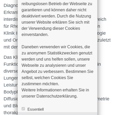
reibungslosen Betrieb der Webseite zu 
Diagnostik und Behandlung der genannten
garantieren und können daher nicht 
Erkrankungen an. Es besteht dafür eine enge
deaktiviert werden. Durch die Nutzung 
interdisziplinäre Zusammenarbeit mit dem Bereich
unserer Website erklären Sie sich mit 
für Rheumatologie innerhalb der Medizinischen
der Verwendung dieser Cookies 
Klinik II, den Kliniken für Kardiologie, Hämatologie
einverstanden.

und Onkologie, der Thoraxchirurgie und nicht zuletzt
mit der Intensivstation am Hause.
Daneben verwenden wir Cookies, die 
zu anonymen Statistikzwecken genutzt 
Das Klinikum Südstadt Rostock bietet in der
werden und uns helfen sollen, unsere 
Funktionsabteilung der Klinik für Innere Medizin
Webseite zu analysieren und unser 
diverse Untersuchungsverfahren zur
Angebot zu verbessern. Bestimmen Sie 
Lungenfunktionsdiagnostik sowie zur
selbst, welchen Cookies Sie 
zustimmen möchten. 

Leistungsdiagnostik (u.a. Spirometrie,
Weitere Informationen erhalten Sie in 
Bodyplethysmographie, Messung der
unserer Datenschutzerklärung.
Diffusionskapazität, Spiroergometrie, Pulsoxymetrie
und Blutgasanalysen). Für die Diagnostik der
Essentiell
thorakalen Krankheitsbilder stehen außer
Statistik (Google Analytics)