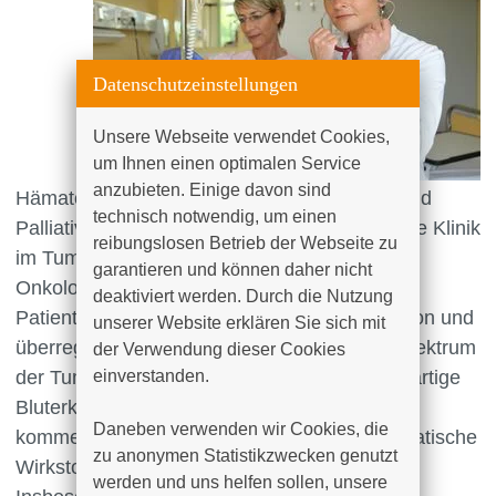
Datenschutzeinstellungen
Unsere Webseite verwendet Cookies, 
um Ihnen einen optimalen Service 
anzubieten. Einige davon sind 
Hämatologie, Onkologie, Hämostaseologie und
technisch notwendig, um einen 
Palliativmedizin übernimmt als interdisziplinäre Klinik
reibungslosen Betrieb der Webseite zu 
im Tumorzentrum Rostock e.V. und im
garantieren und können daher nicht 
Onkologischen Zentrum die Betreuung von
deaktiviert werden. Durch die Nutzung 
Patienten mit Krebserkrankungen in der Region und
unserer Website erklären Sie sich mit 
überregional. Wir behandeln das gesamte Spektrum
der Verwendung dieser Cookies 
der Tumorerkrankung wie auch gute und bösartige
einverstanden.

Bluterkrankungen des Erwachsenenalters. Es
Daneben verwenden wir Cookies, die 
kommen immunologische, hormonelle, zytostatische
zu anonymen Statistikzwecken genutzt 
Wirkstoffe zur Therapie und Anwendung.
werden und uns helfen sollen, unsere 