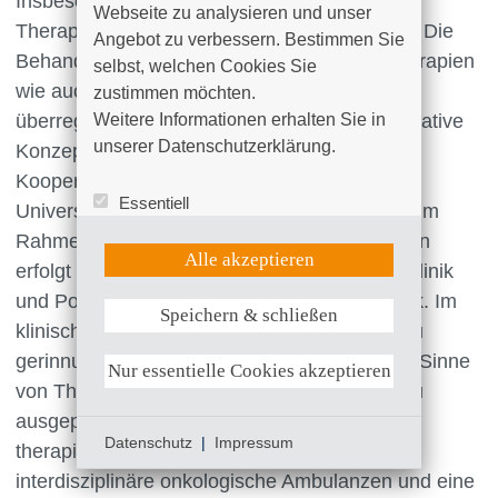
Insbesondere zur Festlegung innovativer
Webseite zu analysieren und unser 
Therapiekonzepte kommen Patienten zu uns. Die
Angebot zu verbessern. Bestimmen Sie 
Behandlungen umfassen sowohl Standardtherapien
selbst, welchen Cookies Sie 
wie auch im Rahmen von regionalen und
zustimmen möchten. 

überregionalen Studienteams neue und alternative
Weitere Informationen erhalten Sie in 
unserer Datenschutzerklärung.
Konzepte. Es bestehen gute
Kooperationsbeziehungen zu verschiedenen
Essentiell
Universitätskliniken. Die Strahlenbehandlung im
Statistik (Google Analytics)
Rahmen von multimodalen Therapiekonzepten
UX (Hotjar)
Alle akzeptieren
erfolgt in Kooperation mit der benachbarten Klinik
und Poliklinik der Universitätsmedizin Rostock. Im
Speichern & schließen
Weitere Informationen anzeigen
klinischen Bereich werden Fragestellungen zu
gerinnungsphysiologischen Erkrankungen im Sinne
Nur essentielle Cookies akzeptieren
von Thromboseneigung oder aber Neigung zu
ausgeprägten Blutungen diagnostiziert und
Datenschutz
|
Impressum
therapiert. Die Klinik umfasst ebenso
interdisziplinäre onkologische Ambulanzen und eine