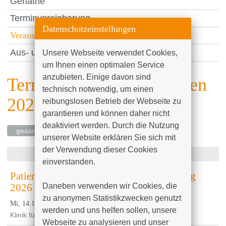
Geriatrie
Terminvereinbarung
Datenschutzeinstellungen
Veranstaltungen und Termine
Aus- und Weiterbildung
Unsere Webseite verwendet Cookies, 
um Ihnen einen optimalen Service 
Juli 2026
anzubieten. Einige davon sind 
Termine & Veranstaltungen
technisch notwendig, um einen 
2. Hausärztetag Geriatrie
2026
reibungslosen Betrieb der Webseite zu 
, 15:00 Uhr bis 18:00 Uhr
Mi, 01.07.2026
garantieren und können daher nicht 
Klinik für Innere Medizin II
deaktiviert werden. Durch die Nutzung 
gesamtes Jahr
unserer Website erklären Sie sich mit 
der Verwendung dieser Cookies 
Oktober 2026
einverstanden.

Patientenveranstaltung zum Weltrheumatag
Daneben verwenden wir Cookies, die 
2026
zu anonymen Statistikzwecken genutzt 
, 14:00 Uhr
Mi, 14.10.2026
werden und uns helfen sollen, unsere 
Klinik für Innere Medizin II
Webseite zu analysieren und unser 