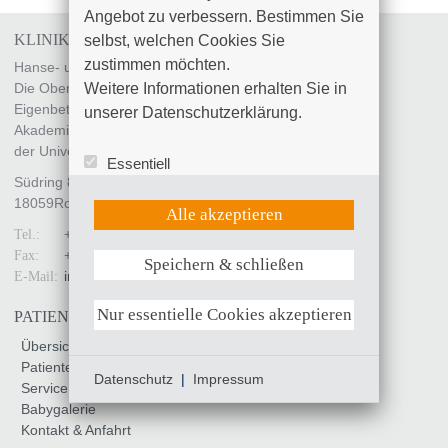
Angebot zu verbessern. Bestimmen Sie 
KLINIKUM SÜDSTADT ROSTOCK
selbst, welchen Cookies Sie 
zustimmen möchten. 

Hanse- und Universitätsstadt Rostock
Weitere Informationen erhalten Sie in 
Die Oberbürgermeisterin
Eigenbetrieb „Klinikum Südstadt Rostock“
unserer Datenschutzerklärung.
Akademisches Lehrkrankenhaus
der Universität Rostock
Essentiell
Südring 81
Statistik (Google Analytics)
18059
Rostock
UX (Hotjar)
Alle akzeptieren
+49 (0)381 4401 - 0
Tel.:
+49 (0)381 4401 - 7799
Fax:
Speichern & schließen
Weitere Informationen anzeigen
info
@
kliniksued-rostock
.
de
E-Mail:
Nur essentielle Cookies akzeptieren
PATIENTEN & BESUCHER
Übersicht
Patienteninfo
Datenschutz
|
Impressum
Service & Unterstützung
Babygalerie
Kontakt & Anfahrt