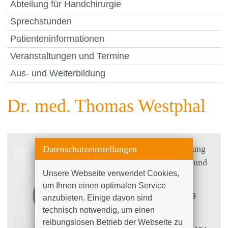
Abteilung für Handchirurgie
Sprechstunden
Patienteninformationen
Veranstaltungen und Termine
Aus- und Weiterbildung
Dr. med. Thomas Westphal
Chefarzt der Abteilung
Datenschutzeinstellungen
für Unfallchirurgie und
Unsere Webseite verwendet Cookies, 
Orthopädie
um Ihnen einen optimalen Service 
Südring 81, 18059
anzubieten. Einige davon sind 
Rostock
technisch notwendig, um einen 
reibungslosen Betrieb der Webseite zu 