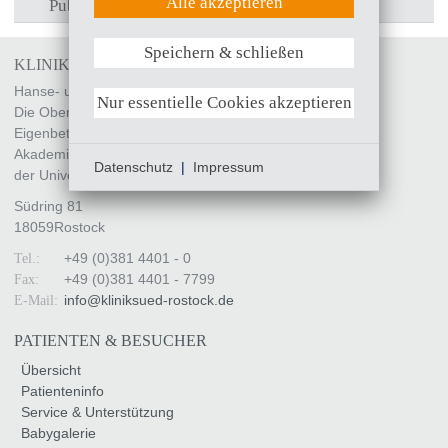
Alle akzeptieren
Publikationen
Speichern & schließen
Weitere Informationen anzeigen
KLINIKUM SÜDSTADT ROSTOCK
Hanse- und Universitätsstadt Rostock
Nur essentielle Cookies akzeptieren
Die Oberbürgermeisterin
Eigenbetrieb „Klinikum Südstadt Rostock“
Akademisches Lehrkrankenhaus
Datenschutz
|
Impressum
der Universität Rostock
Südring 81
18059
Rostock
+49 (0)381 4401 - 0
Tel.:
+49 (0)381 4401 - 7799
Fax:
info
@
kliniksued-rostock
.
de
E-Mail:
PATIENTEN & BESUCHER
Übersicht
Patienteninfo
Service & Unterstützung
Babygalerie