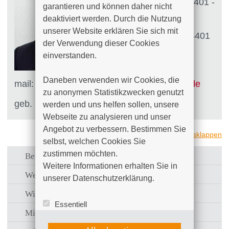
Tel.: +49 (0)381 4401 -
garantieren und können daher nicht 
4101
deaktiviert werden. Durch die Nutzung 
unserer Website erklären Sie sich mit 
Fax: +49 (0)381 4401
der Verwendung dieser Cookies 
- 4109
einverstanden.

E-
Daneben verwenden wir Cookies, die 
mail:
thomas.westphal
@
kliniksued-rostock
.
de
zu anonymen Statistikzwecken genutzt 
geb. 10.02.1964
werden und uns helfen sollen, unsere 
Webseite zu analysieren und unser 
Angebot zu verbessern. Bestimmen Sie 
alle ausklappen
selbst, welchen Cookies Sie 
zustimmen möchten. 

Beruflicher Werdegang
Weitere Informationen erhalten Sie in 
Weiterbildung und Qualifikationen
unserer Datenschutzerklärung.
Wissenschaftliche Tätigkeit
Essentiell
Mitgliedschaften
Statistik (Google Analytics)
UX (Hotjar)