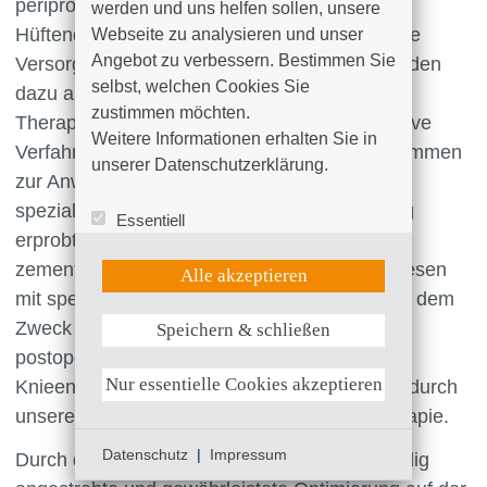
periprothetischer Frakturen und Knie- und
werden und uns helfen sollen, unsere 
Hüftendoprothesenwechseloperation sowie die
Webseite zu analysieren und unser 
Angebot zu verbessern. Bestimmen Sie 
Versorgung mit Tumorendoprothesen. Es werden
selbst, welchen Cookies Sie 
dazu alle modernen Diagnostik- und
zustimmen möchten. 

Therapieverfahren angeboten. Neuste operative
Weitere Informationen erhalten Sie in 
Verfahren und minimal-invasive Techniken kommen
unserer Datenschutzerklärung.
zur Anwendung. Bei den Operation greift das
spezialisierten Team von Ärzten auf langjährig
Essentiell
erprobte und anerkannte Implantate sowohl
Statistik (Google Analytics)
UX (Hotjar)
zementfrei als auch zementiert und auf Prothesen
Alle akzeptieren
mit speziellen Konstruktionseigenschaften mit dem
Zweck der Knochenschonung zurück. Die
Speichern & schließen
Weitere Informationen anzeigen
postoperative Versorgung bei Hüft- und
Nur essentielle Cookies akzeptieren
Knieendoprothesen erfolgt teamübergreifend durch
unsere Pflegekräfte und durch die Physiotherapie.
Datenschutz
|
Impressum
Durch die in allen beteiligten Disziplinen ständig