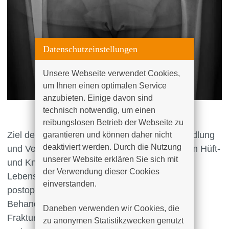
Datenschutzeinstellungen
Unsere Webseite verwendet Cookies, 
um Ihnen einen optimalen Service 
anzubieten. Einige davon sind 
technisch notwendig, um einen 
reibungslosen Betrieb der Webseite zu 
Ziel des Endoprothetikzentrums ist die Behandlung
garantieren und können daher nicht 
deaktiviert werden. Durch die Nutzung 
und Versorgung von Patienten mit Arthrose am Hüft-
unserer Website erklären Sie sich mit 
und Kniegelenk sowie die Verbesserung der
der Verwendung dieser Cookies 
Lebensqualität bei gleichzeitiger Senkung der
einverstanden.

postoperativen Komplikationsrate. Das
Behandlungsspektrum umfasst zusätzlich die
Daneben verwenden wir Cookies, die 
Frakturendoprothetik, die Versorgung
zu anonymen Statistikzwecken genutzt 