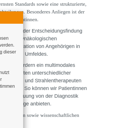
nsten Standards sowie eine strukturierte,
abteilungen. Besonderes Anliegen ist der
enen Patientinnen.
atientin bei der Entscheidungsfindung
ei einer gynäkologischen
osen 
werden. 
 die Integration von Angehörigen in
 dieser 
hosozialen Umfeldes.
gane erfordern ein multimodales
utzt 
ung Experten unterschiedlicher
 
Pathologen und Strahlentherapeuten
timmen 
 erstellen. So können wir Patientinnen
male Betreuung von der Diagnostik
ur Nachsorge anbieten.
nalen Studien sowie wissenschaftlichen