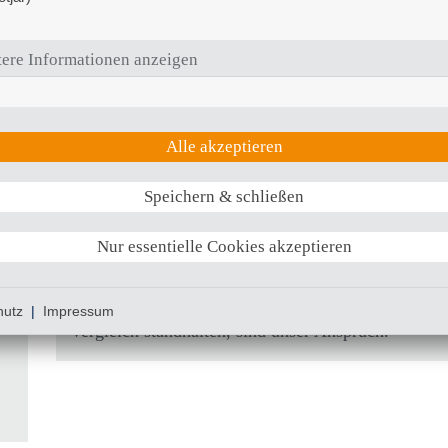
Durch die in allen beteiligten Disziplinen ständi
Optimierung auf der Basis nationaler bzw. internat
ere Informationen anzeigen
überprüfbare Qualitätssicherung sehen wir uns 
damit einen Beitrag zur qualitativen Verbesserun
Region und überregional leisten. Die enge Kooper
Alle akzeptieren
Informationsaustausch mit den niedergelassene
durch regelmäßige Fortbildungsveranstaltungen, 
Speichern & schließen
Qualitätszirkel und ständige persönliche Kontakte 
Nur essentielle Cookies akzeptieren
ns
Bestmögliche Therapieergebnisse für unsere Patient
Einweiser und Behandlungspartner anhand belegbare
hutz
|
Impressum
Vergleich standhalten, sind unser Anspruch.