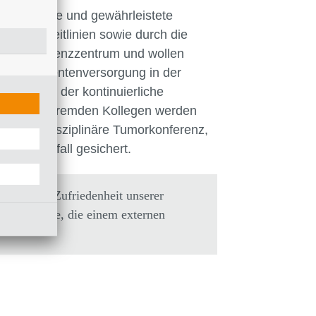
g angestrebte und gewährleistete
ionaler Leitlinien sowie durch die
als Kompetenzzentrum und wollen
g der Patientenversorgung in der
ation und der kontinuierliche
n und fachfremden Kollegen werden
die Interdisziplinäre Tumorkonferenz,
im Einzelfall gesichert.
innen und Zufriedenheit unserer
r Resultate, die einem externen