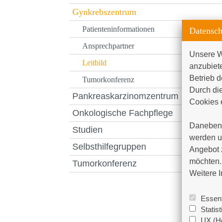
Gynkrebszentrum
Patienteninformationen
Datensch
Ansprechpartner
Unsere W
Leitbild
anzubiet
Betrieb d
Tumorkonferenz
Durch die
Pankreaskarzinomzentrum
Cookies e
Onkologische Fachpflege
Daneben 
Studien
werden un
Selbsthilfegruppen
Angebot 
möchten. 
Tumorkonferenz
Weitere I
Essent
Statis
UX (Ho