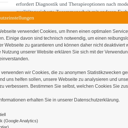
erfordert Diagnostik und Therapieoptionen nach moder
qualitätsgesicherte Zusammenarbeit mit anderen Fach
utzeinstellungen
ganzheitliche vertrauensvolle Umgang mit den betroff
Daher setzen wir uns für eine aktive Rolle der P
ebseite verwendet Cookies, um Ihnen einen optimalen Service 
und Durchführung von Diagnostik und Therapie b
en. Einige davon sind technisch notwendig, um einen reibungsl
er Webseite zu garantieren und können daher nicht deaktiviert 
Krebserkrankung ein und legen zugleich Wert auf
 Nutzung unserer Website erklären Sie sich mit der Verwendung
diese Prozesse und damit die Stützung des psyc
inverstanden.

Krebserkrankungen der weiblichen Geschlechtsor
verwenden wir Cookies, die zu anonymen Statistikzwecken gen
Therapiekonzept. So tragen bei der Therapieplan
d uns helfen sollen, unsere Webseite zu analysieren und unser
Fachdisziplinen, wie Gynäkologen, Radiologen, 
zu verbessern. Bestimmen Sie selbst, welchen Cookies Sie zus
dazu bei, einen individuellen Behandlungsplan zu


in jedem Stadium der Krebserkrankung eine opti
nformationen erhalten Sie in unserer Datenschutzerklärung.
über die Operation und Systemtherapie bis hin z
iell
Wir beteiligen uns aktiv an nationalen und internatio
tik (Google Analytics)
Kooperationsprojekten mit anderen Kliniken.
tjar)