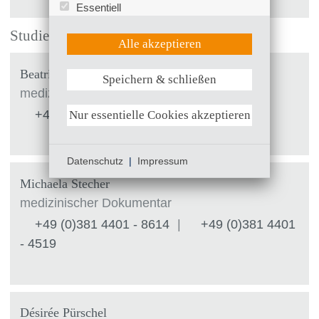
Essentiell
Statistik (Google Analytics)
Studienassistenz
UX (Hotjar)
Alle akzeptieren
Beatrice Engel
Speichern & schließen
Weitere Informationen anzeigen
medizinischer Dokumentar
+49 (0)381 4401 - 4580
Nur essentielle Cookies akzeptieren
Datenschutz
|
Impressum
Michaela Stecher
medizinischer Dokumentar
+49 (0)381 4401 - 8614
|
+49 (0)381 4401
- 4519
Désirée Pürschel