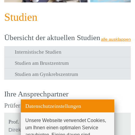
Studien
Übersicht der aktuellen Studien
alle ausklappen
Internistische Studien
Studien am Brustzentrum
Studien am Gynkrebszentrum
Ihre Ansprechpartner
Prüfer (§40 AMG)
Datenschutzeinstellungen
Unsere Webseite verwendet Cookies, 
Prof. Dr. med. habil. Bernd Gerber
um Ihnen einen optimalen Service 
Direktor der Universitätsfrauenklinik und
anzubieten. Einige davon sind 