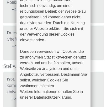
Poliklinik
technisch notwendig, um einen 
+49 (0)381 4401 - 4500
reibungslosen Betrieb der Webseite zu 
garantieren und können daher nicht 
deaktiviert werden. Durch die Nutzung 
unserer Website erklären Sie sich mit 
Dr. med. Beate Krammer-Steiner
der Verwendung dieser Cookies 
Chefärztin
einverstanden.

+49 (0)381 4401 - 6100
Daneben verwenden wir Cookies, die 
zu anonymen Statistikzwecken genutzt 
werden und uns helfen sollen, unsere 
Stellv. Prüfer
Webseite zu analysieren und unser 
Angebot zu verbessern. Bestimmen Sie 
Prof. Dr. med. habil. Toralf Reimer
selbst, welchen Cookies Sie 
kommissarischer Direktor der
zustimmen möchten. 

Universitätsfrauenklinik und Poliklinik
Weitere Informationen erhalten Sie in 
unserer Datenschutzerklärung.
+49 (0)381 4401 - 4525