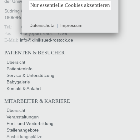
der Universität Rostock
Nur essentielle Cookies akzeptieren
Südring 81
18059
Rostock
Datenschutz
|
Impressum
+49 (0)381 4401 - 0
Tel.:
+49 (0)381 4401 - 7799
Fax:
info
@
kliniksued-rostock
.
de
E-Mail:
PATIENTEN & BESUCHER
Übersicht
Patienteninfo
Service & Unterstützung
Babygalerie
Kontakt & Anfahrt
MITARBEITER & KARRIERE
Übersicht
Veranstaltungen
Fort- und Weiterbildung
Stellenangebote
Ausbildungsplätze