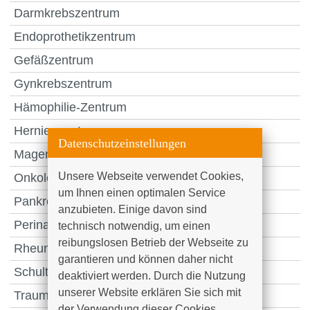
Darmkrebszentrum
Endoprothetikzentrum
Gefäßzentrum
Gynkrebszentrum
Hämophilie-Zentrum
Hernienzentrum
Datenschutzeinstellungen
Magen- und Speiseröhrenzentrum
Unsere Webseite verwendet Cookies, 
Onkologisches Zentrum
um Ihnen einen optimalen Service 
Pankreaskarzinomzentrum
anzubieten. Einige davon sind 
Perinatalzentrum
technisch notwendig, um einen 
reibungslosen Betrieb der Webseite zu 
Rheumazentrum
garantieren und können daher nicht 
Schulter- und Ellenbogenklinik
deaktiviert werden. Durch die Nutzung 
unserer Website erklären Sie sich mit 
Traumazentrum
der Verwendung dieser Cookies 