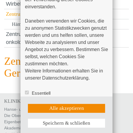
Wirbelsäulenzentrum
einverstanden.

Zentrum für Gerinnungsstörungen
Daneben verwenden wir Cookies, die 
Hämophilie-Zentrum
zu anonymen Statistikzwecken genutzt 
Zentrum für Hämatologische Neoplasien am
werden und uns helfen sollen, unsere 
onkologischen Zentrum
Webseite zu analysieren und unser 
Angebot zu verbessern. Bestimmen Sie 
selbst, welchen Cookies Sie 
Zentrum für
zustimmen möchten. 

Gerinnungsstörungen
Weitere Informationen erhalten Sie in 
unserer Datenschutzerklärung.
Essentiell
Statistik (Google Analytics)
KLINIKUM SÜDSTADT ROSTOCK
UX (Hotjar)
Alle akzeptieren
Hanse- und Universitätsstadt Rostock
Die Oberbürgermeisterin
Eigenbetrieb „Klinikum Südstadt Rostock“
Speichern & schließen
Weitere Informationen anzeigen
Akademisches Lehrkrankenhaus