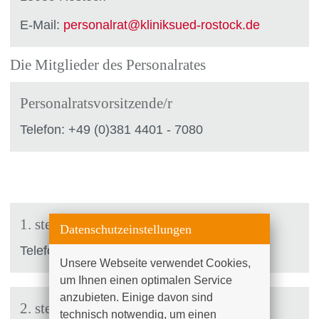
E-Mail:
personalrat
@
kliniksued-rostock
.
de
Die Mitglieder des Personalrates
Personalratsvorsitzende/r
Telefon: +49 (0)381 4401 - 7080
1. stellv. Personalratsvorsitzende/r
Datenschutzeinstellungen
Telefon: +49 (0)381 4401 - 7082
Unsere Webseite verwendet Cookies, 
um Ihnen einen optimalen Service 
anzubieten. Einige davon sind 
2. stellv. Personalratsvorsitzende/r
technisch notwendig, um einen 