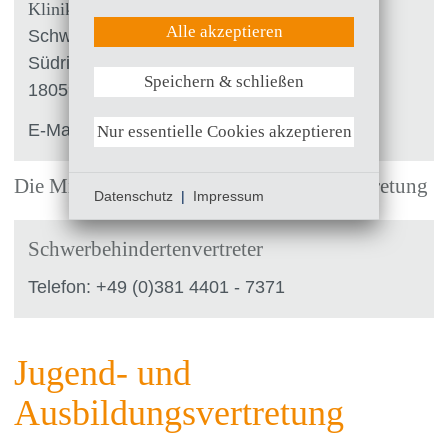
Statistik (Google Analytics)
Klinikum Südstadt Rostock
UX (Hotjar)
Alle akzeptieren
Schwerbehindertenvertretung
Südring 81
Speichern & schließen
Weitere Informationen anzeigen
18059 Rostock
E-Mail:
sbv
@
kliniksued-rostock
.
de
Nur essentielle Cookies akzeptieren
Die Mitglieder der Schwerbehindertenvertretung
Datenschutz
|
Impressum
Schwerbehindertenvertreter
Telefon: +49 (0)381 4401 - 7371
Jugend- und
Ausbildungsvertretung