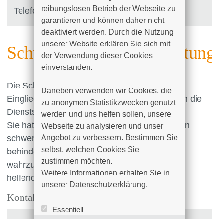
reibungslosen Betrieb der Webseite zu 
Telefon: +49 (0)381 4401 - 7083
garantieren und können daher nicht 
deaktiviert werden. Durch die Nutzung 
unserer Website erklären Sie sich mit 
Schwerbehindertenvertretung
der Verwendung dieser Cookies 
einverstanden.

Die Schwerbehindertenvertretung fördert die
Daneben verwenden wir Cookies, die 
Eingliederung schwerbehinderter Menschen in die
zu anonymen Statistikzwecken genutzt 
Dienststelle.
werden und uns helfen sollen, unsere 
Sie hat die Aufgabe die besonderen Interessen
Webseite zu analysieren und unser 
Angebot zu verbessern. Bestimmen Sie 
schwerbehinderter und Ihnen gleichgestellter
selbst, welchen Cookies Sie 
behinderter Beschäftigter in der Dienststelle
zustimmen möchten. 

wahrzunehmen und steht Ihnen beratend und
Weitere Informationen erhalten Sie in 
helfend zur Seite.
unserer Datenschutzerklärung.
Kontakt
Essentiell