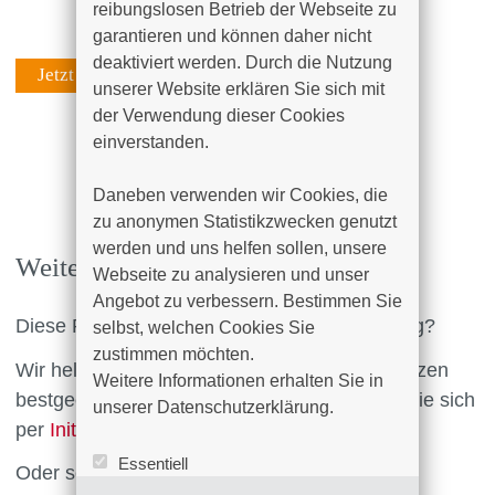
reibungslosen Betrieb der Webseite zu 
garantieren und können daher nicht 
deaktiviert werden. Durch die Nutzung 
Jetzt bewerben
unserer Website erklären Sie sich mit 
der Verwendung dieser Cookies 
einverstanden.

Daneben verwenden wir Cookies, die 
zu anonymen Statistikzwecken genutzt 
werden und uns helfen sollen, unsere 
Weitere Stellenangebote
Webseite zu analysieren und unser 
Angebot zu verbessern. Bestimmen Sie 
Diese Position entspricht nicht Ihrer Erwartung?
selbst, welchen Cookies Sie 
zustimmen möchten. 

Wir helfen Ihnen dabei, die für Ihre Kompetenzen
Weitere Informationen erhalten Sie in 
bestgeeignete Position zu finden. Bewerben sie sich
unserer Datenschutzerklärung.
per
Initiativbewerbungsformular
.
Essentiell
Oder schauen Sie in unserer Stellenübersicht
Statistik (Google Analytics)