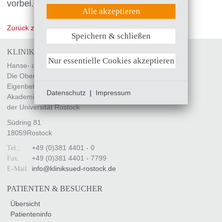
vorbei.
UX (Hotjar)
Alle akzeptieren
Zurück zur Übersicht
Speichern & schließen
Weitere Informationen anzeigen
KLINIKUM SÜDSTADT ROSTOCK
Nur essentielle Cookies akzeptieren
Hanse- und Universitätsstadt Rostock
Die Oberbürgermeisterin
Eigenbetrieb „Klinikum Südstadt Rostock“
Datenschutz
|
Impressum
Akademisches Lehrkrankenhaus
der Universität Rostock
Südring 81
18059
Rostock
+49 (0)381 4401 - 0
Tel.:
+49 (0)381 4401 - 7799
Fax:
info
@
kliniksued-rostock
.
de
E-Mail:
PATIENTEN & BESUCHER
Übersicht
Patienteninfo