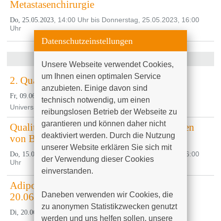
Metastasenchirurgie
, 14:00 Uhr bis Donnerstag, 25.05.2023, 16:00
Do, 25.05.2023
Uhr
Datenschutzeinstellungen
Juni 2023
Unsere Webseite verwendet Cookies, 
um Ihnen einen optimalen Service 
2. Qualitätszirkel 2023
anzubieten. Einige davon sind 
, 07:45 Uhr
Fr, 09.06.2023
technisch notwendig, um einen 
Universitätsfrauenklinik und Poliklinik
reibungslosen Betrieb der Webseite zu 
garantieren und können daher nicht 
Qualitätszirkel - Analyse der Abweichungen
deaktiviert werden. Durch die Nutzung 
von Behandlungspfaden oder Leitlinien
unserer Website erklären Sie sich mit 
, 14:00 Uhr bis Donnerstag, 15.06.2023, 16:00
Do, 15.06.2023
der Verwendung dieser Cookies 
Uhr
einverstanden.

Adipositas-Informationsveranstaltung
Daneben verwenden wir Cookies, die 
20.06.2023
zu anonymen Statistikzwecken genutzt 
, 16:00 Uhr bis 18:00 Uhr
Di, 20.06.2023
werden und uns helfen sollen, unsere 