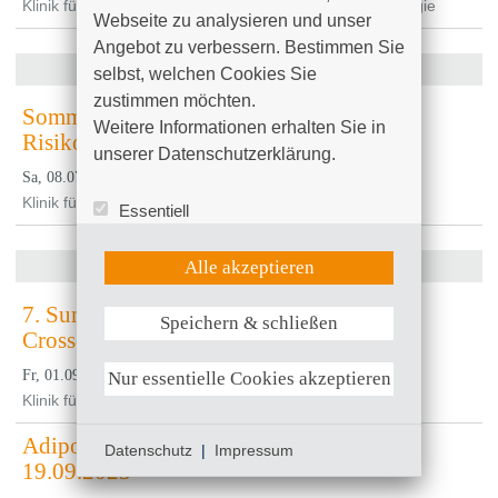
Klinik für Allgemein-, Viszeral-, Thorax- und Gefäßchirurgie
Webseite zu analysieren und unser 
Angebot zu verbessern. Bestimmen Sie 
Juli 2023
selbst, welchen Cookies Sie 
zustimmen möchten. 

Sommerfest für Familien mit Früh- und
Weitere Informationen erhalten Sie in 
Risikogeborenen
unserer Datenschutzerklärung.
, 15:00 Uhr
Sa, 08.07.2023
Klinik für Neonatologie
Essentiell
Statistik (Google Analytics)
UX (Hotjar)
Alle akzeptieren
September 2023
7. Summer Sunset Meeting - Orthopädie
Speichern & schließen
Weitere Informationen anzeigen
Crossover 2023
, 16:00 Uhr bis 21:00 Uhr
Fr, 01.09.2023
Nur essentielle Cookies akzeptieren
Klinik für Unfallchirurgie/Orthopädie und Handchirurgie
Adipositas-Informationsveranstaltung
Datenschutz
|
Impressum
19.09.2023