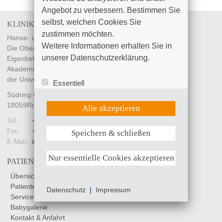
Angebot zu verbessern. Bestimmen Sie 
selbst, welchen Cookies Sie 
KLINIKUM SÜDSTADT ROSTOCK
zustimmen möchten. 

Hanse- und Universitätsstadt Rostock
Weitere Informationen erhalten Sie in 
Die Oberbürgermeisterin
unserer Datenschutzerklärung.
Eigenbetrieb „Klinikum Südstadt Rostock“
Akademisches Lehrkrankenhaus
der Universität Rostock
Essentiell
Statistik (Google Analytics)
Südring 81
UX (Hotjar)
18059
Rostock
Alle akzeptieren
+49 (0)381 4401 - 0
Tel.:
+49 (0)381 4401 - 7799
Fax:
Speichern & schließen
Weitere Informationen anzeigen
info
@
kliniksued-rostock
.
de
E-Mail:
Nur essentielle Cookies akzeptieren
PATIENTEN & BESUCHER
Übersicht
Patienteninfo
Datenschutz
|
Impressum
Service & Unterstützung
Babygalerie
Kontakt & Anfahrt