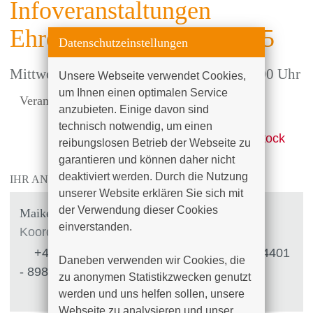
Infoveranstaltungen
Ehrenamt im Hospiz 2025
Datenschutzeinstellungen
Mittwoch, 12.11.2025
, 17:00 Uhr bis 18:00 Uhr
Unsere Webseite verwendet Cookies, 
um Ihnen einen optimalen Service 
Veranstalter:
Hospiz am Klinikum Südstadt
anzubieten. Einige davon sind 
Rostock
technisch notwendig, um einen 
Ort:
Hörsaal Klinikum Südstadt Rostock
reibungslosen Betrieb der Webseite zu 
garantieren und können daher nicht 
deaktiviert werden. Durch die Nutzung 
IHR ANSPRECHPARTNER
unserer Website erklären Sie sich mit 
der Verwendung dieser Cookies 
Maike Bülow
einverstanden.

Koordinatorin
+49 (0)381 4401 - 6678
|
+49 (0)381 4401
Daneben verwenden wir Cookies, die 
- 8986
zu anonymen Statistikzwecken genutzt 
werden und uns helfen sollen, unsere 
Webseite zu analysieren und unser 