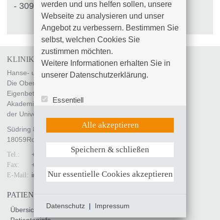
werden und uns helfen sollen, unsere 
- 3099
Webseite zu analysieren und unser 
Angebot zu verbessern. Bestimmen Sie 
selbst, welchen Cookies Sie 
zustimmen möchten. 

KLINIKUM SÜDSTADT ROSTOCK
Weitere Informationen erhalten Sie in 
Hanse- und Universitätsstadt Rostock
unserer Datenschutzerklärung.
Die Oberbürgermeisterin
Eigenbetrieb „Klinikum Südstadt Rostock“
Essentiell
Akademisches Lehrkrankenhaus
Statistik (Google Analytics)
der Universität Rostock
UX (Hotjar)
Alle akzeptieren
Südring 81
18059
Rostock
Speichern & schließen
Weitere Informationen anzeigen
+49 (0)381 4401 - 0
Tel.:
+49 (0)381 4401 - 7799
Fax:
Nur essentielle Cookies akzeptieren
info
@
kliniksued-rostock
.
de
E-Mail:
PATIENTEN & BESUCHER
Datenschutz
|
Impressum
Übersicht
Patienteninfo