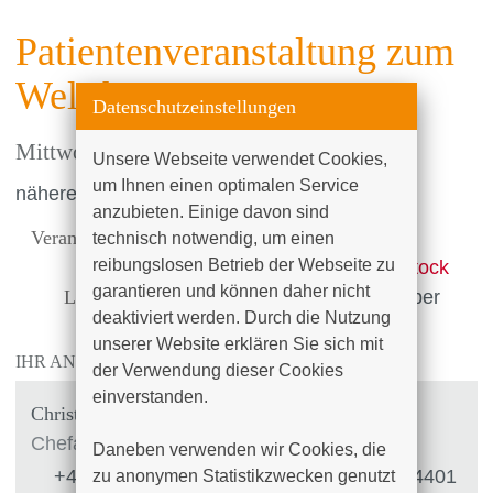
Patientenveranstaltung zum
Weltrheumatag 2026
Datenschutzeinstellungen
Mittwoch, 14.10.2026
, 14:00 Uhr
Unsere Webseite verwendet Cookies, 
um Ihnen einen optimalen Service 
nähere Infos folgen
anzubieten. Einige davon sind 
Veranstalter:
Klinik für Innere Medizin II
technisch notwendig, um einen 
reibungslosen Betrieb der Webseite zu 
Ort:
Hörsaal Klinikum Südstadt Rostock
garantieren und können daher nicht 
Leitung:
Ltd. OÄ Dr. med. Franziska Fieber
deaktiviert werden. Durch die Nutzung 
unserer Website erklären Sie sich mit 
IHR ANSPRECHPARTNER
der Verwendung dieser Cookies 
einverstanden.

Christina Krüger
Chefarztsekretariat
Daneben verwenden wir Cookies, die 
+49 (0)381 4401 - 3000
|
+49 (0)381 4401
zu anonymen Statistikzwecken genutzt 