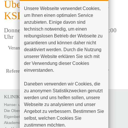
Übersicht der Studien am
Unsere Webseite verwendet Cookies, 
KSR, Studienangebote
um Ihnen einen optimalen Service 
anzubieten. Einige davon sind 
technisch notwendig, um einen 
Donnerstag, 15.05.2025
, 14:00 Uhr bis 16:00
reibungslosen Betrieb der Webseite zu 
Uhr
garantieren und können daher nicht 
Veranstalter:
Klinik für Innere Medizin III
deaktiviert werden. Durch die Nutzung 
Ort:
Klinikum Südstadt Rostock,
unserer Website erklären Sie sich mit 
Seminarraum 4
der Verwendung dieser Cookies 
einverstanden.

Referentinen:
Frau B. Engel / Frau M. Stecher
Daneben verwenden wir Cookies, die 
zu anonymen Statistikzwecken genutzt 
KLINIKUM SÜDSTADT ROSTOCK
werden und uns helfen sollen, unsere 
Webseite zu analysieren und unser 
Hanse- und Universitätsstadt Rostock
Die Oberbürgermeisterin
Angebot zu verbessern. Bestimmen Sie 
Eigenbetrieb „Klinikum Südstadt Rostock“
selbst, welchen Cookies Sie 
Akademisches Lehrkrankenhaus
zustimmen möchten. 
