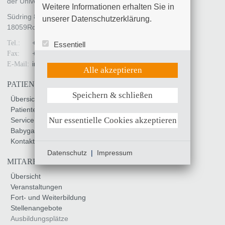
der Universität Rostock
Weitere Informationen erhalten Sie in 
Südring 81
unserer Datenschutzerklärung.
18059
Rostock
+49 (0)381 4401 - 0
Tel.:
Essentiell
+49 (0)381 4401 - 7799
Fax:
Statistik (Google Analytics)
info
@
kliniksued-rostock
.
de
E-Mail:
UX (Hotjar)
Alle akzeptieren
PATIENTEN & BESUCHER
Speichern & schließen
Weitere Informationen anzeigen
Übersicht
Patienteninfo
Nur essentielle Cookies akzeptieren
Service & Unterstützung
Babygalerie
Kontakt & Anfahrt
Datenschutz
|
Impressum
MITARBEITER & KARRIERE
Übersicht
Veranstaltungen
Fort- und Weiterbildung
Stellenangebote
Ausbildungsplätze