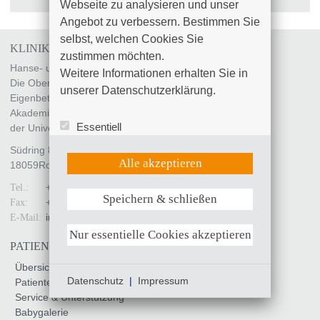
Webseite zu analysieren und unser 
Angebot zu verbessern. Bestimmen Sie 
selbst, welchen Cookies Sie 
KLINIKUM SÜDSTADT ROSTOCK
zustimmen möchten. 

Hanse- und Universitätsstadt Rostock
Weitere Informationen erhalten Sie in 
Die Oberbürgermeisterin
unserer Datenschutzerklärung.
Eigenbetrieb „Klinikum Südstadt Rostock“
Akademisches Lehrkrankenhaus
Essentiell
der Universität Rostock
Statistik (Google Analytics)
Südring 81
UX (Hotjar)
Alle akzeptieren
18059
Rostock
+49 (0)381 4401 - 0
Tel.:
Speichern & schließen
+49 (0)381 4401 - 7799
Weitere Informationen anzeigen
Fax:
info
@
kliniksued-rostock
.
de
E-Mail:
Nur essentielle Cookies akzeptieren
PATIENTEN & BESUCHER
Übersicht
Datenschutz
|
Impressum
Patienteninfo
Service & Unterstützung
Babygalerie