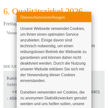
6. Qualitätszirkel 2026
Datenschutzeinstellungen
Freitag, 04.12.2026
, 07:45 Uhr
Unsere Webseite verwendet Cookies, 
Veranstalter:
Universitätsfrauenklinik und
um Ihnen einen optimalen Service 
Poliklinik
anzubieten. Einige davon sind 
Ort:
Konferenzraum UFK am Klinikum
technisch notwendig, um einen 
reibungslosen Betrieb der Webseite zu 
Südstadt
garantieren und können daher nicht 
deaktiviert werden. Durch die Nutzung 
IHR ANSPRECHPARTNER
unserer Website erklären Sie sich mit 
der Verwendung dieser Cookies 
Katrin Klump-Schulze
einverstanden.

Sekretariat
+49 (0)381 4401 - 4500
|
+49 (0)381 4401
Daneben verwenden wir Cookies, die 
- 4599
zu anonymen Statistikzwecken genutzt 
werden und uns helfen sollen, unsere 