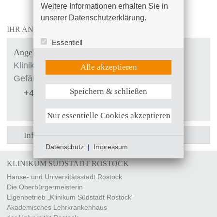
Koriath
Weitere Informationen erhalten Sie in 
unserer Datenschutzerklärung.
IHR ANSPRECHPARTNER
Essentiell
Angela Drossel
Statistik (Google Analytics)
UX (Hotjar)
Klinik für Allgemein-, Viszeral-, Thorax- und
Alle akzeptieren
Gefäßchirurgie
Speichern & schließen
+49 (0)381 4401 - 8433
Weitere Informationen anzeigen
alle ausklappen
Nur essentielle Cookies akzeptieren
Informationen anfordern
Datenschutz
|
Impressum
KLINIKUM SÜDSTADT ROSTOCK
Hanse- und Universitätsstadt Rostock
Die Oberbürgermeisterin
Eigenbetrieb „Klinikum Südstadt Rostock“
Akademisches Lehrkrankenhaus