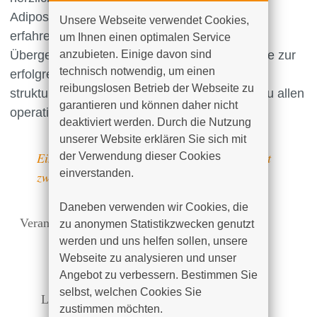
Adipositasinformationsveranstaltung ein. Hier
Unsere Webseite verwendet Cookies, 
erfahren Sie alles rund um das krankhafte
um Ihnen einen optimalen Service 
Übergewicht. Wir zeigen Ihnen mögliche Wege zur
anzubieten. Einige davon sind 
technisch notwendig, um einen 
erfolgreichen Gewichtsreduktion, von der
reibungslosen Betrieb der Webseite zu 
strukturierten Ernährung und Fitness bis hin zu allen
garantieren und können daher nicht 
operativen Möglichkeiten.
deaktiviert werden. Durch die Nutzung 
unserer Website erklären Sie sich mit 
Eine Anmeldung ist gerne möglich, aber nicht
der Verwendung dieser Cookies 
einverstanden.

zwingend notwendig.
Daneben verwenden wir Cookies, die 
Veranstalter:
Klinik für Allgemein-, Viszeral-,
zu anonymen Statistikzwecken genutzt 
Thorax- und Gefäßchirurgie
werden und uns helfen sollen, unsere 
Webseite zu analysieren und unser 
Ort:
Hörsaalbereich am Klinikum
Angebot zu verbessern. Bestimmen Sie 
Südstadt Rostock
selbst, welchen Cookies Sie 
Leitung:
OÄ Dr. med. Sylke Schneider-
zustimmen möchten. 
