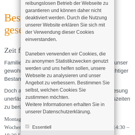
reibungslosen Betrieb der Webseite zu 
garantieren und können daher nicht 
Besucher sind hier gern
deaktiviert werden. Durch die Nutzung 
unserer Website erklären Sie sich mit 
gesehen
der Verwendung dieser Cookies 
einverstanden.

Zeit für Besucher:
Daneben verwenden wir Cookies, die 
zu anonymen Statistikzwecken genutzt 
Familie, Freunde und gute Bekannte machen unser
werden und uns helfen sollen, unsere 
gewohntes Umfeld aus und sind daher ein wichtiger
Webseite zu analysieren und unser 
Bestandteil der Genesung.
Angebot zu verbessern. Bestimmen Sie 
selbst, welchen Cookies Sie 
Doch auch die Ruhe ist für eine schnelle Genesung
zustimmen möchten. 

unerlässlich. Daher bitten wir Sie, die Besuchszeiten
Weitere Informationen erhalten Sie in 
zu berücksichtigen:
unserer Datenschutzerklärung.
Montag – Freitag: 14:30-18:30 Uhr
Wochenende und Feiertag: 9:30 – 11:30 Uhr und 14:30 –
Essentiell
Statistik (Google Analytics)