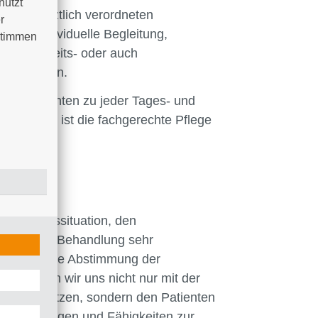
utzt 
it bei ärztlich verordneten
 
 die individuelle Begleitung,
timmen 
-, krankheits- oder auch
r Patienten.
rer Patienten zu jeder Tages- und
mentation ist die fachgerechte Pflege
ellt.
nen Lebenssituation, den
zinischen Behandlung sehr
systematische Abstimmung der
uns, indem wir uns nicht nur mit der
nandersetzen, sondern den Patienten
tvorstellungen und Fähigkeiten zur