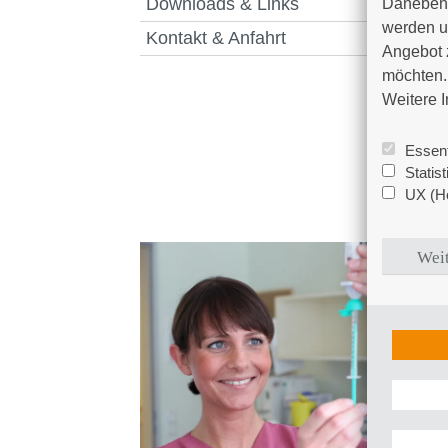
Downloads & Links
Daneben 
werden un
Kontakt & Anfahrt
Angebot 
möchten. 
Weitere I
Essent
Statis
UX (Ho
Weit