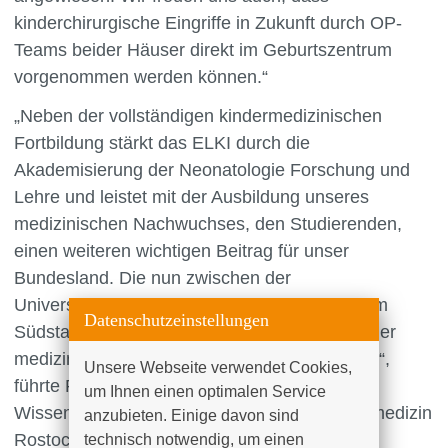
kinderchirurgische Eingriffe in Zukunft durch OP-
Teams beider Häuser direkt im Geburtszentrum
vorgenommen werden können.“
„Neben der vollständigen kindermedizinischen
Fortbildung stärkt das ELKI durch die
Akademisierung der Neonatologie Forschung und
Lehre und leistet mit der Ausbildung unseres
medizinischen Nachwuchses, den Studierenden,
einen weiteren wichtigen Beitrag für unser
Bundesland. Die nun zwischen der
Universitätsmedizin Rostock und dem Klinikum
Datenschutzeinstellungen
Südstadt Rostock erzielte Einigung wird von der
medizinischen Fakultät nachdrücklich begrüßt“,
Unsere Webseite verwendet Cookies, 
führte Prof. Dr. Bernd Krause, Dekan und
um Ihnen einen optimalen Service 
Wissenschaftlicher Vorstand der Universitätsmedizin
anzubieten. Einige davon sind 
Rostock, aus.
technisch notwendig, um einen 