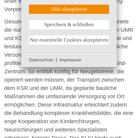
Statistik (Google Analytics)
unter einem Dach kann dann ganz Mecklenburg-
UX (Hotjar)
Alle akzeptieren
Vorpommern profitieren.“
Gesundheitsministerin Stefanie Drese bezeichnete
Speichern & schließen
Weitere Informationen anzeigen
die nun vereinbarte Zusammenarbeit zwischen UMR
und KSR als zukunftsweisend für eine moderne und
Nur essentielle Cookies akzeptieren
leistungsfähige kinderärztliche und geburtshilfliche
Versorgung. „Besonders Eltern und Kinder
Datenschutz
|
Impressum
profitieren vom neuen, gemeinsamen Eltern-Kind-
Zentrum. So entfällt künftig für Neugeborene, die
operiert werden müssen, der Transport zwischen
dem KSR und der UMR, da geplante bauliche
Maßnahmen die umfassende Versorgung vor Ort
ermöglichen. Diese Infrastruktur erleichtert zudem
die Behandlung komplexer Krankheitsbilder, die eine
enge Kooperation von Kinderchirurgen,
Neurochirurgen und weiteren Spezialisten
erfordern“, betonte Drese. Das ELKI binde auch