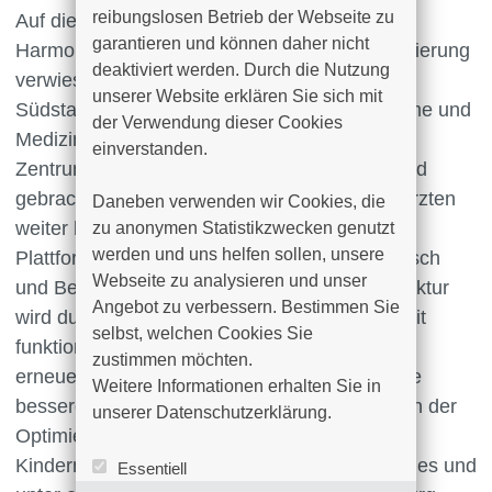
reibungslosen Betrieb der Webseite zu 
Auf die dringend erforderliche Technik-
garantieren und können daher nicht 
Harmonisierung, Modernisierung und Digitalisierung
deaktiviert werden. Durch die Nutzung 
verwies der Verwaltungsdirektor des Klinikum
unserer Website erklären Sie sich mit 
Südstadt Rostock, Steffen Vollrath. „IT-Systeme und
der Verwendung dieser Cookies 
Medizintechnik werden im neuen Eltern-Kind-
einverstanden.

Zentrum an beiden Standorten auf einen Stand
gebracht - somit auch für eine Rotation von Ärzten
Daneben verwenden wir Cookies, die 
weiter harmonisiert sowie telemedizinische
zu anonymen Statistikzwecken genutzt 
werden und uns helfen sollen, unsere 
Plattformen für Kommunikation, Datenaustausch
Webseite zu analysieren und unser 
und Befundung geschaffen. Die Klinikinfrastruktur
Angebot zu verbessern. Bestimmen Sie 
wird durch einen bedarfsgerechten Neubau mit
selbst, welchen Cookies Sie 
funktionalen und modernen Räumlichkeiten
zustimmen möchten. 

erneuert, der effektive Prozesse wie auch eine
Weitere Informationen erhalten Sie in 
bessere Einbindung der Eltern ermöglicht. Von der
unserer Datenschutzerklärung.
Optimierung der Versorgung von Frauen und
Kindern im größten Geburtszentrum des Landes und
Essentiell