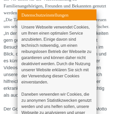
Familienangehörigen, Freunden und Bekannten genutzt
werden sollen.
Datenschutzeinstellungen
„Die Tablets waren ein Wunsch von uns und wir freuen
uns sehr über die Spende“, sagte Leiterin Ivonne Fischer.
Unsere Webseite verwendet Cookies, 
„In der Pandemie hätten wir derartige Möglichkeiten
um Ihnen einen optimalen Service 
anzubieten. Einige davon sind 
gern genutzt, wenn auch immer eingeschränkt
technisch notwendig, um einen 
Besuche möglich waren. Wir haben aber auch im
reibungslosen Betrieb der Webseite zu 
Blick, dass manche Verwandte weit weg leben und
garantieren und können daher nicht 
es künftig leichter ist, mit dem Tablets und einer
deaktiviert werden. Durch die Nutzung 
Videoschaltung Kontakt zu halten. Dabei stehen
unserer Website erklären Sie sich mit 
unsere Mitarbeiterinnen und Mitarbeiter natürlich
der Verwendung dieser Cookies 
hilfreich zur Seite. Das ist sowohl für die schwer
einverstanden.

erkrankten Bewohnerinnen und Bewohner wichtig
Daneben verwenden wir Cookies, die 
als auch für ihre Familien.“
zu anonymen Statistikzwecken genutzt 
werden und uns helfen sollen, unsere 
Der Golfclub St. Pauli veranstaltet unter dem Motto
Webseite zu analysieren und unser 