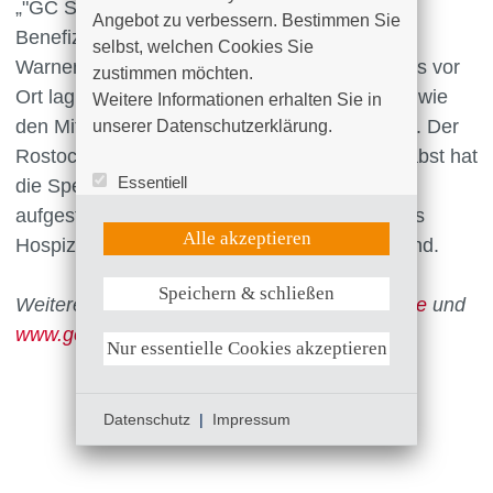
„"GC SANKT PAULI HILFT"“ regelmäßig
Angebot zu verbessern. Bestimmen Sie 
Benefizturniere; so auch jüngst am 2. April in
selbst, welchen Cookies Sie 
Warnemünde. Die Unterstützung des Hospizes vor
zustimmen möchten. 

Ort lag den Hamburgern genauso am Herzen wie
Weitere Informationen erhalten Sie in 
den Mitgliedern der Warnemünder Golfanlage. Der
unserer Datenschutzerklärung.
Rostocker Unternehmer und Golfer Marcel Pabst hat
Essentiell
die Spendensumme nochmal um 500 Euro
Statistik (Google Analytics)
aufgestockt, weil er die Idee und die Arbeit des
UX (Hotjar)
Alle akzeptieren
Hospizteams besonders unterstützenswert fand.
Speichern & schließen
Weitere Informationen anzeigen
Weitere Infos unter
www.golf-warnemuende.de
und
www.golfclub-stpauli.de
Nur essentielle Cookies akzeptieren
Datenschutz
|
Impressum