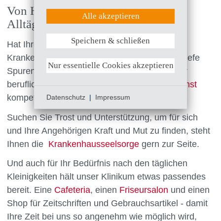
Statistik (Google Analytics)
Von Hilfe im Ausnahmefall bis zum
UX (Hotjar)
Alle akzeptieren
Alltäglichen
Speichern & schließen
Weitere Informationen anzeigen
Hat Ihre Erkrankung oder Ihre
Krankenhausaufenthalt bei ihnen besonders tiefe
Nur essentielle Cookies akzeptieren
Spuren hinterlassen, z.B. in Ihrer Familie oder
beruflich, erwarten Sie bei unserem
Sozialdienst
kompetente Ansprechpartner und Beratung.
Datenschutz
|
Impressum
Suchen Sie Trost und Unterstützung, um für sich
und Ihre Angehörigen Kraft und Mut zu finden, steht
Ihnen die
Krankenhausseelsorge
gern zur Seite.
Und auch für Ihr Bedürfnis nach den täglichen
Kleinigkeiten hält unser Klinikum etwas passendes
bereit. Eine
Cafeteria
, einen
Friseursalon
und einen
Shop für Zeitschriften und Gebrauchsartikel - damit
Ihre Zeit bei uns so angenehm wie möglich wird,