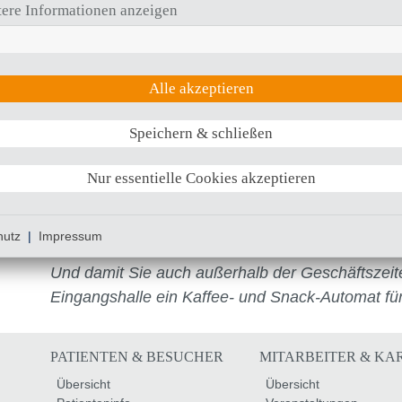
ere Informationen anzeigen
Wir freuen uns darauf, Sie bei uns begrüßen zu 
Alle akzeptieren
Gern können Sie uns auch eine Mail schreiben.
b
(Vor-)Bestellungen können Sie telefonisch unter
Speichern & schließen
Nur essentielle Cookies akzeptieren
Unsere Öffnungszeiten sind in der Regel Mo.–Fr
Wochenende/ Feiertag von 13:00 – 17:30 Uhr. Hi
hutz
|
Impressum
Aushänge.
Und damit Sie auch außerhalb der Geschäftszeiten
Eingangshalle ein Kaffee- und Snack-Automat für
PATIENTEN & BESUCHER
MITARBEITER & KA
Übersicht
Übersicht