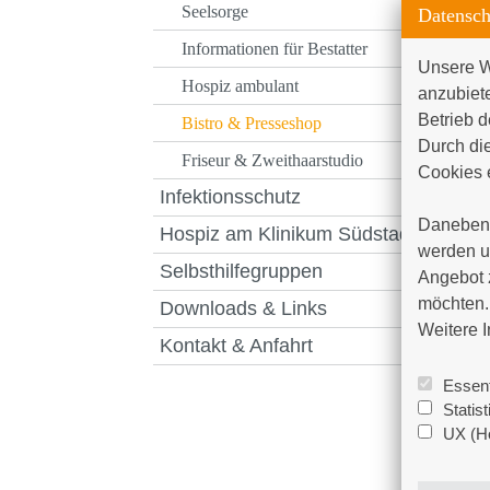
Seelsorge
Datensch
Informationen für Bestatter
Unsere W
Hospiz ambulant
anzubiet
Betrieb d
Bistro & Presseshop
Durch die
Friseur & Zweithaarstudio
Cookies e
Infektionsschutz
Daneben 
Hospiz am Klinikum Südstadt
werden un
Selbsthilfegruppen
Angebot 
möchten. 
Downloads & Links
Weitere I
Kontakt & Anfahrt
Essent
Statis
UX (Ho