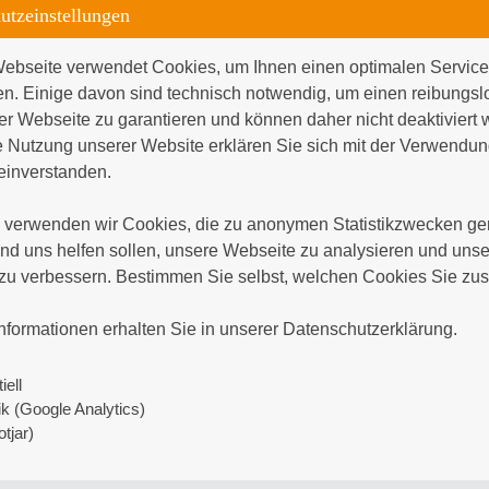
utzeinstellungen
Patienten, Besucher und Personal bieten wir eine
Getränken.
ebseite verwendet Cookies, um Ihnen einen optimalen Service 
en. Einige davon sind technisch notwendig, um einen reibungsl
Beginnen Sie Ihren Tag mit einem ausgewogenen 
er Webseite zu garantieren und können daher nicht deaktiviert 
Brötchen sowie unser reichhaltiges Angebot an 
 Nutzung unserer Website erklären Sie sich mit der Verwendung
inverstanden.

Sie bereit.
Unsere Tagesangebote und wöchentlich wechseln
verwenden wir Cookies, die zu anonymen Statistikzwecken gen
dass Sie köstliche Mahlzeiten genießen können. V
d uns helfen sollen, unsere Webseite zu analysieren und unser
zu herzhaften Hauptgerichten.
zu verbessern. Bestimmen Sie selbst, welchen Cookies Sie zus
Verpassen Sie auch nicht unsere Kaffeezeit. Wir


Kaffeespezialitäten und leckeren Kuchen.
nformationen erhalten Sie in unserer Datenschutzerklärung.
Im Presseshop bieten wir Ihnen für den kleinen 
iell
und Süßwaren dürfen natürlich nicht fehlen.
tik (Google Analytics)
Eine große Auswahl an Zeitschriften und Zeitunge
tjar)
Grüße, alles fürs Baby, Hygieneartikel, auch zu
im Presseshop erwerben.