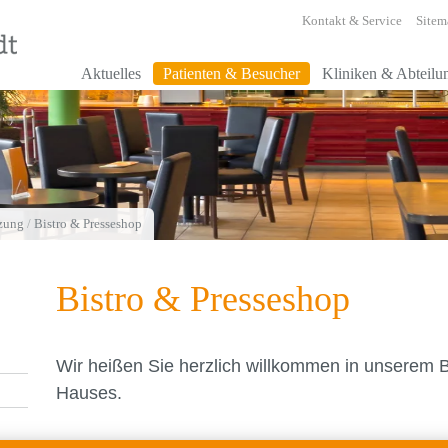
Kontakt & Service
Sitem
Aktuelles
Patienten & Besucher
Kliniken & Abteilu
tzung
/
Bistro & Presseshop
Bistro & Presseshop
Wir heißen Sie herzlich willkommen in unserem 
Hauses.
Unsere Aufgabe ist es, Ihre Zeit hier so angeneh