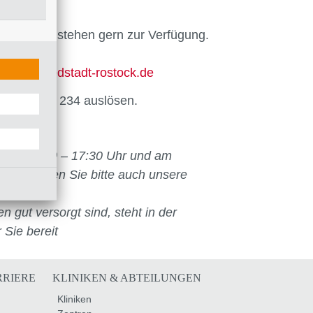
dürfen und stehen gern zur Verfügung.
istro
@
suedstadt-rostock
.
de
 0381-4444 234 auslösen.
. von 07:00 – 17:30 Uhr und am
er beachten Sie bitte auch unsere
 gut versorgt sind, steht in der
 Sie bereit
RRIERE
KLINIKEN & ABTEILUNGEN
Kliniken