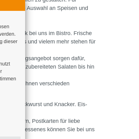
 vielfältige Auswahl an Speisen und
osen 
Frühstück bei uns im Bistro. Frische
werden. 
Sandwiches und vielem mehr stehen für
 dieser 
des Mittagsangebot sorgen dafür,
utzt 
on frisch zubereiteten Salaten bis hin
 
timmen 
 servieren Ihnen verschieden
Hunger Bockwurst und Knacker. Eis-
n, Büchern, Postkarten für liebe
 Hause vergessenes können Sie bei uns