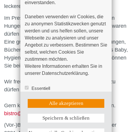
einverstanden.

leckeren Kuchen.
Daneben verwenden wir Cookies, die 
Im Presseshop bieten wir Ihnen für den kleinen
zu anonymen Statistikzwecken genutzt 
Hunger Bockwurst und Knacker. Eis- und Süßwaren
werden und uns helfen sollen, unsere 
dürfen natürlich nicht fehlen.
Webseite zu analysieren und unser 
Eine große Auswahl an Zeitschriften und Zeitungen,
Angebot zu verbessern. Bestimmen Sie 
Büchern, Postkarten für liebe Grüße, alles fürs Baby,
selbst, welchen Cookies Sie 
Hygieneartikel, auch zu Hause vergessenes können
zustimmen möchten. 

Sie bei uns im Presseshop erwerben.
Weitere Informationen erhalten Sie in 
unserer Datenschutzerklärung.
Wir freuen uns darauf, Sie bei uns begrüßen zu
Essentiell
dürfen und stehen gern zur Verfügung.
Statistik (Google Analytics)
UX (Hotjar)
Alle akzeptieren
Gern können Sie uns auch eine Mail schreiben.
bistro
@
suedstadt-rostock
.
de
Speichern & schließen
Weitere Informationen anzeigen
(Vor-)Bestellungen können Sie telefonisch unter