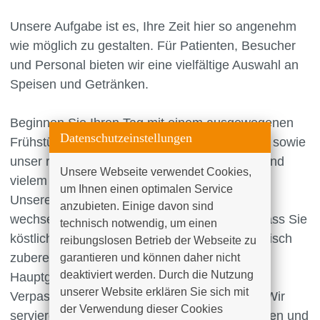
Unsere Aufgabe ist es, Ihre Zeit hier so angenehm
wie möglich zu gestalten. Für Patienten, Besucher
und Personal bieten wir eine vielfältige Auswahl an
Speisen und Getränken.
Beginnen Sie Ihren Tag mit einem ausgewogenen
Datenschutzeinstellungen
Frühstück bei uns im Bistro. Frische Brötchen sowie
unser reichhaltiges Angebot an Sandwiches und
Unsere Webseite verwendet Cookies, 
vielem mehr stehen für Sie bereit.
um Ihnen einen optimalen Service 
Unsere Tagesangebote und wöchentlich
anzubieten. Einige davon sind 
wechselndes Mittagsangebot sorgen dafür, dass Sie
technisch notwendig, um einen 
köstliche Mahlzeiten genießen können. Von frisch
reibungslosen Betrieb der Webseite zu 
zubereiteten Salaten bis hin zu herzhaften
garantieren und können daher nicht 
deaktiviert werden. Durch die Nutzung 
Hauptgerichten.
unserer Website erklären Sie sich mit 
Verpassen Sie auch nicht unsere Kaffeezeit. Wir
der Verwendung dieser Cookies 
servieren Ihnen verschieden Kaffeespezialitäten und