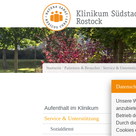
Startseite
/
Patienten & Besucher
/
Service & Unterstü
Datensch
Unsere W
Aufenthalt im Klinikum
anzubiet
Betrieb d
Service & Unterstützung
Durch die
Sozialdienst
Cookies e