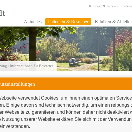
Kontakt & Service
Sitem
Aktuelles
Patienten & Besucher
Kliniken & Abteilu
tzung
/
Informationen für Bestatter
utzeinstellungen
Informationen für Bestatte
ebseite verwendet Cookies, um Ihnen einen optimalen Service 
en. Einige davon sind technisch notwendig, um einen reibungsl
Geänderte Kassenöffnungszeiten: 08:30 bis 12:00 Uh
er Webseite zu garantieren und können daher nicht deaktiviert 
 Nutzung unserer Website erklären Sie sich mit der Verwendung
inverstanden.

Für Fragen zum Thema steht Ihnen unsere Ansp