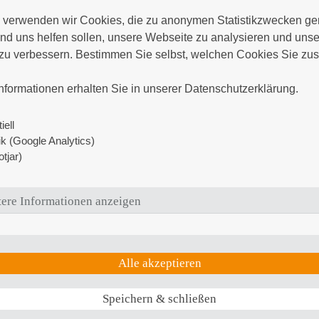
Personenstandswesen Frau Strecke unter der R
verwenden wir Cookies, die zu anonymen Statistikzwecken gen
Verfügung.
d uns helfen sollen, unsere Webseite zu analysieren und unser
zu verbessern. Bestimmen Sie selbst, welchen Cookies Sie zus
Die Abholung Verstorbener kann
Montag bis Donne


Freitag von 8:30 bis 12:00 Uhr
in der Prosektur erfo
nformationen erhalten Sie in unserer Datenschutzerklärung.
ein Mitarbeiter unserer Prosektur zur Seite stehe
iell
Bitte beachten Sie Folgendes:
tik (Google Analytics)
tjar)
Finden Sie sich bitte zuerst mit der Vollmach
Verstorbenen übergeben können - in der Kass
von 8:30 bis 12:00 Uhr geöffnet.
ere Informationen anzeigen
Danach übergeben wir Ihnen in den Räumen d
Sterbeunterlagen.
Alle akzeptieren
Speichern & schließen
Ihr Klinikum Südstadt Rostock