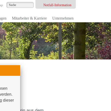
Notfall-Information
ap
ngen
Mitarbeiter & Karriere
Unternehmen
r
osen 
r
werden. 
 dieser 
rechpartnerin aus dem