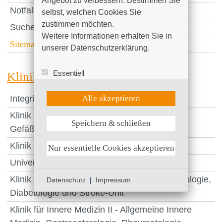
Angebot zu verbessern. Bestimmen Sie 
Notfall-Informationen
selbst, welchen Cookies Sie 
zustimmen möchten. 

Suche
Weitere Informationen erhalten Sie in 
Sitemap
unserer Datenschutzerklärung.
Essentiell
Kliniken
Statistik (Google Analytics)
UX (Hotjar)
Integriertes Notfallzentrum (INZ)
Alle akzeptieren
Klinik für Allgemein-, Viszeral-, Thorax- und
Speichern & schließen
Weitere Informationen anzeigen
Gefäßchirurgie
Klinik für Orthopädie und Unfallchirurgie
Nur essentielle Cookies akzeptieren
Universitätsfrauenklinik und Poliklinik
Klinik für Innere Medizin I - Kardiologie, Angiologie,
Datenschutz
|
Impressum
Diabetologie und Stroke-Unit
Klinik für Innere Medizin II - Allgemeine Innere