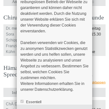
Anmeldung von Patienten zur Tumorkonferenz:
reibungslosen Betrieb der Webseite zu 
garantieren und können daher nicht 
deaktiviert werden. Durch die Nutzung 
Chirurgisch-Onkologische Sprechstunde
unserer Website erklären Sie sich mit 
der Verwendung dieser Cookies 
Dr. med.
Montag - Freitag
+49 (0)381 4401 -
einverstanden.

Sora
8.30 Uhr – 15.30
6140
Schipper
Uhr
Daneben verwenden wir Cookies, die 
Franziska
oder nach
zu anonymen Statistikzwecken genutzt 
Kühn
Rücksprache
werden und uns helfen sollen, unsere 
Webseite zu analysieren und unser 
Angebot zu verbessern. Bestimmen Sie 
Hämatologisch-Onkologische
selbst, welchen Cookies Sie 
Sprechstunde, Gerinnungsambulanz
zustimmen möchten. 

alle ausklappen
Weitere Informationen erhalten Sie in 
unserer Datenschutzerklärung.
Informationen zur Sprechstunde
Essentiell
ChÄ Dr.
Mo - Do
+49 (0)381 4401 -
Statistik (Google Analytics)