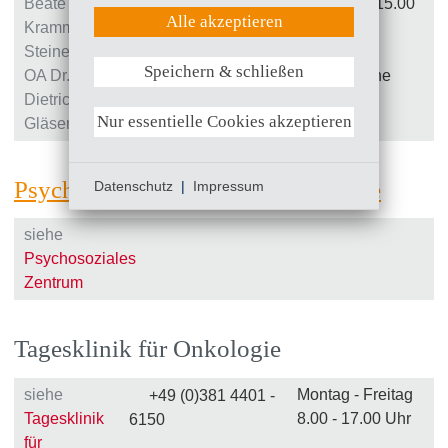
Beate
9.00 Uhr – 15.00
6140
UX (Hotjar)
Alle akzeptieren
Krammer-
Uhr
Steiner,
oder nach
Speichern & schließen
OA Dr.
Rücksprache
Weitere Informationen anzeigen
Dietrich
Nur essentielle Cookies akzeptieren
Gläser
Psycho-Onkologische Sprechstunde
Datenschutz
|
Impressum
siehe
Psychosoziales
Zentrum
Tagesklinik für Onkologie
siehe
Montag - Freitag
+49 (0)381 4401 -
Tagesklinik
8.00 - 17.00 Uhr
6150
für