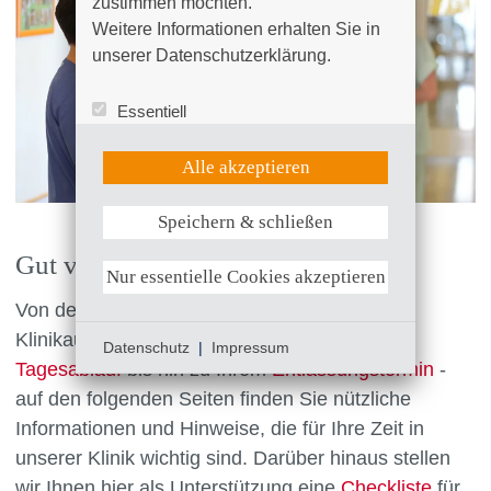
zustimmen möchten. 

Weitere Informationen erhalten Sie in 
unserer Datenschutzerklärung.
Essentiell
Statistik (Google Analytics)
UX (Hotjar)
Alle akzeptieren
Speichern & schließen
Weitere Informationen anzeigen
Gut vorbereitet, beraten und betreut
Nur essentielle Cookies akzeptieren
Von den ersten
Vorbereitungen
für Ihren
Klinikaufenthalt, über
Zimmerausstattung
und
Datenschutz
|
Impressum
Tagesablauf
bis hin zu Ihrem
Entlassungstermin
-
auf den folgenden Seiten finden Sie nützliche
Informationen und Hinweise, die für Ihre Zeit in
unserer Klinik wichtig sind. Darüber hinaus stellen
wir Ihnen hier als Unterstützung eine
Checkliste
für