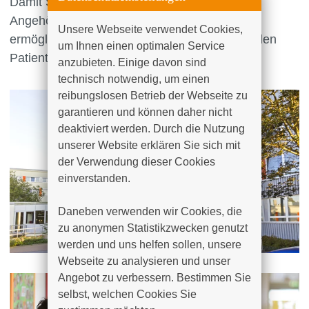
Damit Sie als Patient bzw. Patientin sowie als
Angehöriger nicht im Ungewissen bleiben,
Unsere Webseite verwendet Cookies, 
ermöglichen wir Ihnen gern einen Einblick in den
um Ihnen einen optimalen Service 
Patientenalltag unserer Klinik.
anzubieten. Einige davon sind 
technisch notwendig, um einen 
reibungslosen Betrieb der Webseite zu 
garantieren und können daher nicht 
deaktiviert werden. Durch die Nutzung 
unserer Website erklären Sie sich mit 
der Verwendung dieser Cookies 
einverstanden.

Daneben verwenden wir Cookies, die 
zu anonymen Statistikzwecken genutzt 
werden und uns helfen sollen, unsere 
Webseite zu analysieren und unser 
Angebot zu verbessern. Bestimmen Sie 
selbst, welchen Cookies Sie 