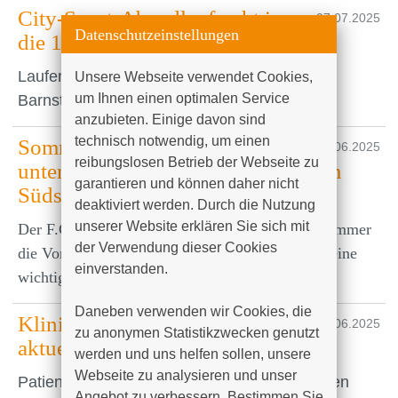
City-Sport-Abendlauf geht in
07.07.2025
Datenschutzeinstellungen
die 12. Runde
Laufen für den guten Zweck am 23. Juli im
Unsere Webseite verwendet Cookies, 
um Ihnen einen optimalen Service 
Barnstorfer Wald
anzubieten. Einige davon sind 
technisch notwendig, um einen 
Sommervorbereitung: Hansa
23.06.2025
reibungslosen Betrieb der Webseite zu 
unterstützt das Hospiz am Klinikum
garantieren und können daher nicht 
Südstadt
deaktiviert werden. Durch die Nutzung 
unserer Website erklären Sie sich mit 
Der F.C. Hansa Rostock nutzt auch in diesem Sommer
der Verwendung dieser Cookies 
die Vorbereitung auf die kommende Saison, um eine
einverstanden.

wichtige soziale und gesellschaftliche…
Daneben verwenden wir Cookies, die 
Klinikum Südstadt Rostock
18.06.2025
zu anonymen Statistikzwecken genutzt 
aktuell - tv.rostock Juni 2025
werden und uns helfen sollen, unsere 
Webseite zu analysieren und unser 
Patientengeschichte aus dem seit zehn Jahren
Angebot zu verbessern. Bestimmen Sie 