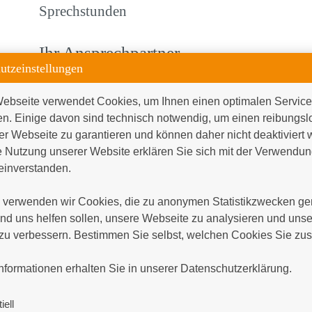
Sprechstunden
Ihr Ansprechpartner
utzeinstellungen
Dr. med. Beate Krammer-
+49 (0)381 4401
ebseite verwendet Cookies, um Ihnen einen optimalen Service 
Steiner
beate.krammer-s
en. Einige davon sind technisch notwendig, um einen reibungsl
Chefärztin
er Webseite zu garantieren und können daher nicht deaktiviert 
 Nutzung unserer Website erklären Sie sich mit der Verwendung
inverstanden.

Dr. med. Dietrich Gläser,
+49 (0)381 4401
MHBA
Dietrich.Glaeser
verwenden wir Cookies, die zu anonymen Statistikzwecken gen
Leitender Oberarzt
d uns helfen sollen, unsere Webseite zu analysieren und unser
zu verbessern. Bestimmen Sie selbst, welchen Cookies Sie zus


Dr. med. Anja Erichson
+49 (0)381 4401
nformationen erhalten Sie in unserer Datenschutzerklärung.
Oberärztin Haematologie /
Anja.Erichson
@
HAEZ
iell