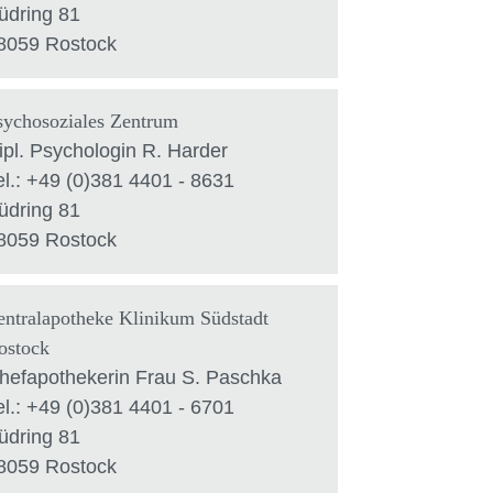
üdring 81
8059 Rostock
sychosoziales Zentrum
ipl. Psychologin R. Harder
el.: +49 (0)381 4401 - 8631
üdring 81
8059 Rostock
entralapotheke Klinikum Südstadt
ostock
hefapothekerin Frau S. Paschka
el.: +49 (0)381 4401 - 6701
üdring 81
8059 Rostock