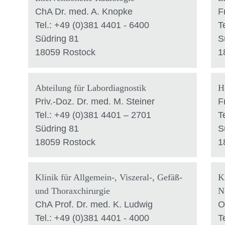
ChA Dr. med. A. Knopke
F
Tel.: +49 (0)381 4401 - 6400
T
Südring 81
S
18059 Rostock
1
Abteilung für Labordiagnostik
H
Priv.-Doz. Dr. med. M. Steiner
F
Tel.: +49 (0)381 4401 – 2701
T
Südring 81
S
18059 Rostock
1
Klinik für Allgemein-, Viszeral-, Gefäß-
K
und Thoraxchirurgie
N
ChA Prof. Dr. med. K. Ludwig
O
Tel.: +49 (0)381 4401 - 4000
T