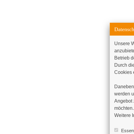
Datensch
Unsere W
anzubiet
Betrieb d
Durch die
Cookies e
Daneben 
werden un
Angebot 
möchten. 
Weitere I
Essent