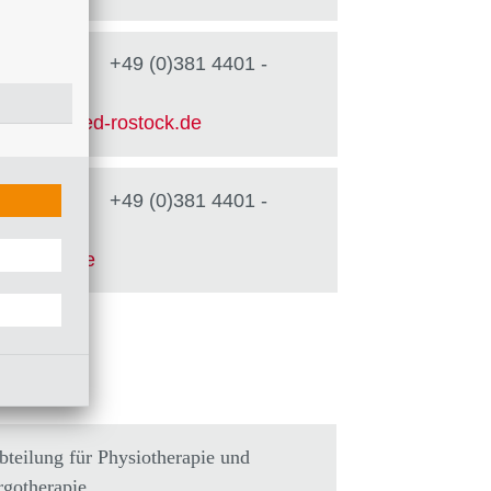
 - 6161
|
+49 (0)381 4401 -
@
kliniksued-rostock
.
de
 - 6100
|
+49 (0)381 4401 -
-rostock
.
de
partner
bteilung für Physiotherapie und
rgotherapie