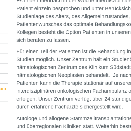
Es finden mehrfach in der Woche interdisziplinä
Patient einzeln besprochen und unter Berücksicht
Studienlage des Alters, des Allgemeinzustandes,
Patientenwunsches das optimale Behandlungskonz
Kollegen besteht die Option Patienten in unsere
sich beraten zu lassen.
Für einen Teil der Patienten ist die Behandlung i
Studien möglich. Unser Zentrum hält ein Studienb
hämatologischen Zentrum des Klinikum Südstadt
hämatologischen Neoplasien behandelt. Je nach
Patienten kann die Therapie stationär auf unsere
 am
interdisziplinären onkologischen Fachambulanz ode
erfolgen. Unser Zentrum verfügt über 24 stündig
durch erfahrene Fachärzte sichergestellt wird.
Autologe und allogene Stammzelltransplantatione
und überregionalen Kliniken statt. Weiterhin bes