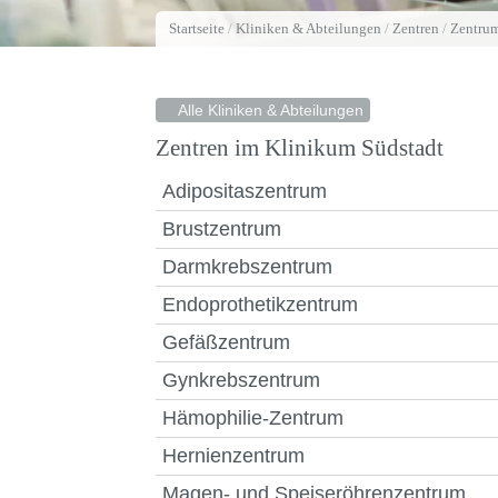
Startseite
/
Kliniken & Abteilungen
/
Zentren
/
Zentrum
Alle Kliniken & Abteilungen
Zentren im Klinikum Südstadt
Adipositaszentrum
Brustzentrum
Darmkrebszentrum
Endoprothetikzentrum
Gefäßzentrum
Gynkrebszentrum
Hämophilie-Zentrum
Hernienzentrum
Magen- und Speiseröhrenzentrum