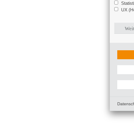
Statis
UX (Ho
Weit
Datensc