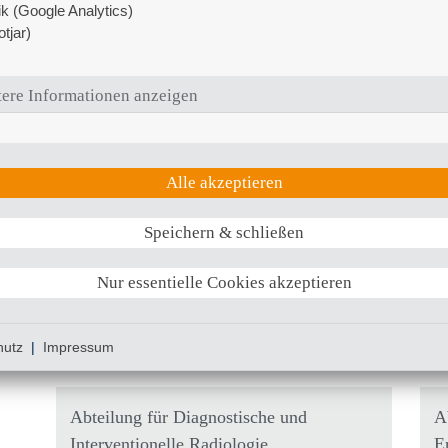
tik (Google Analytics)
tjar)
Sylke Dobs
+49 (0)381 4401
Patientenkoordinatorin
6149
ere Informationen anzeigen
Onkologie/Hämatologie
Onkologieplaner
Catrin Schulz
+49 (0)381 4401
Alle akzeptieren
Chefarztsekretariat
6199
Speichern & schließen
inn3
@
kliniksued
Nur essentielle Cookies akzeptieren
Kontaktadressen unserer Behandlungs
hutz
|
Impressum
Interne Kooperationspartner
Abteilung für Diagnostische und
A
Interventionelle Radiologie
E