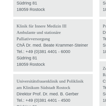
Südring 81
S
18059 Rostock
1
Klinik für Innere Medizin III
P
Ambulante und stationäre
D
Palliativversorgung
T
ChÄ Dr. med. Beate Krammer-Steiner
S
Tel.: +49 (0)381 4401 - 6000
1
Südring 81
18059 Rostock
Z
R
Universitätsfrauenklinik und Poliklinik
C
am Klinikum Südstadt Rostock
T
Direktor Prof. Dr. med. B. Gerber
S
Tel.: +49 (0)381 4401 - 4500
1