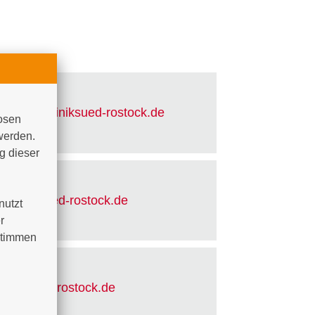
 - 6100
teiner
@
kliniksued-rostock
.
de
osen 
werden. 
 dieser 
 - 8514
@
kliniksued-rostock
.
de
utzt 
 
timmen 
 - 8506
kliniksued-rostock
.
de