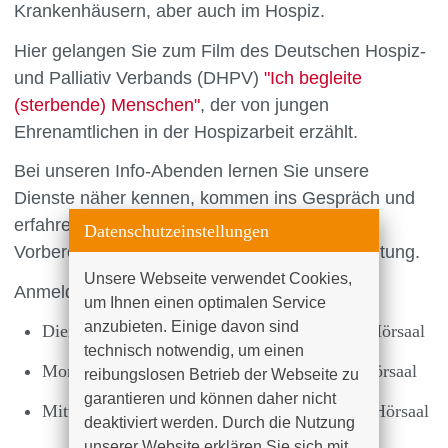
Krankenhäusern, aber auch im Hospiz.
Hier gelangen Sie zum Film des Deutschen Hospiz-
und Palliativ Verbands (DHPV)
"Ich begleite
(sterbende) Menschen"
, der von jungen
Ehrenamtlichen in der Hospizarbeit erzählt.
Bei unseren Info-Abenden lernen Sie unsere
Dienste näher kennen, kommen ins Gespräch und
erfahren mehr über die Aufgaben und die
Datenschutzeinstellungen
Vorbereitung als ehrenamtlichen Hospizbegleitung.
Unsere Webseite verwendet Cookies, 
Anmeldung ist nicht erforderlich, Eintritt frei.
um Ihnen einen optimalen Service 
anzubieten. Einige davon sind 
Dienstag, 08.09.2026, von 17 bis 18 Uhr im Hörsaal
technisch notwendig, um einen 
Montag, 05.10.2026, von 17 bis 18 Uhr im Hörsaal
reibungslosen Betrieb der Webseite zu 
garantieren und können daher nicht 
Mittwoch, 11.11.2026, von 17 bis 18 Uhr im Hörsaal
deaktiviert werden. Durch die Nutzung 
unserer Website erklären Sie sich mit 