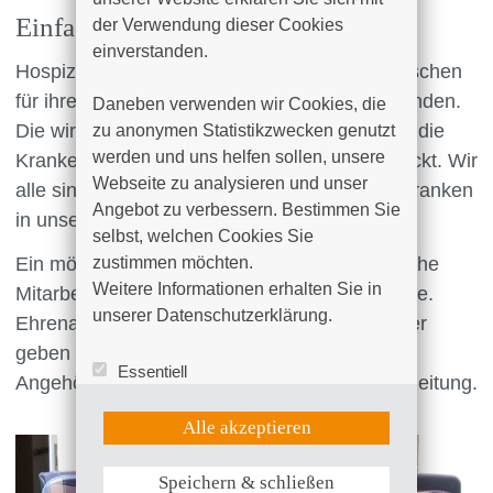
Einfach Hilfe geben
der Verwendung dieser Cookies 
einverstanden.

Hospize sind aus dem Engagement von Menschen
für ihre sterbenskranken Mitmenschen entstanden.
Daneben verwenden wir Cookies, die 
Die wirklichen Kosten der Hospize sind durch die
zu anonymen Statistikzwecken genutzt 
werden und uns helfen sollen, unsere 
Krankenkassen und Pflegekassen nicht gedeckt. Wir
Webseite zu analysieren und unser 
alle sind also gefordert, uns für die Sterbenskranken
Angebot zu verbessern. Bestimmen Sie 
in unserer Mitte zu engagieren.
selbst, welchen Cookies Sie 
Ein möglicher Weg für Sie ist Ihre ehrenamtliche
zustimmen möchten. 

Weitere Informationen erhalten Sie in 
Mitarbeit. Jede Mitarbeit ist eine Art Zeitspende.
unserer Datenschutzerklärung.
Ehrenamtliche Mitarbeiterinnen und Mitarbeiter
geben sterbenden Menschen und deren
Essentiell
Angehörigen u.a. wichtige psychosoziale Begleitung.
Statistik (Google Analytics)
UX (Hotjar)
Alle akzeptieren
Speichern & schließen
Weitere Informationen anzeigen