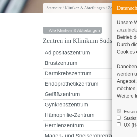
Datensch
Startseite
/
Kliniken & Abteilungen
/
Zentren
/
Zentrum
Unsere W
anzubiet
Alle Kliniken & Abteilungen
Betrieb d
Zentren im Klinikum Südstadt
Durch die
Cookies e
Adipositaszentrum
Brustzentrum
Daneben 
Darmkrebszentrum
werden un
Angebot 
Endoprothetikzentrum
möchten. 
Gefäßzentrum
Weitere I
Gynkrebszentrum
Essent
Hämophilie-Zentrum
Statis
UX (Ho
Hernienzentrum
Magen- und Speiseröhrenzentrum