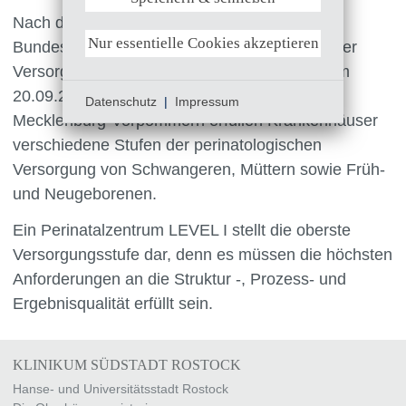
Weitere Informationen anzeigen
Nach den Anforderungen des Gemeinsamen
Nur essentielle Cookies akzeptieren
Bundesausschusses zur Qualitätssicherung der
Versorgung von Früh- und Neugeborenen vom
20.09.2005 und dem Landeskrankenhausplan
Datenschutz
|
Impressum
Mecklenburg-Vorpommern erfüllen Krankenhäuser
verschiedene Stufen der perinatologischen
Versorgung von Schwangeren, Müttern sowie Früh-
und Neugeborenen.
Ein Perinatalzentrum LEVEL I stellt die oberste
Versorgungsstufe dar, denn es müssen die höchsten
Anforderungen an die Struktur -, Prozess- und
Ergebnisqualität erfüllt sein.
KLINIKUM SÜDSTADT ROSTOCK
Hanse- und Universitätsstadt Rostock