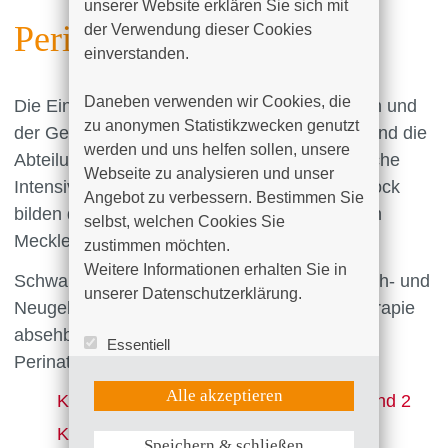
unserer Website erklären Sie sich mit 
Perinatalzentrum
der Verwendung dieser Cookies 
einverstanden.

Daneben verwenden wir Cookies, die 
Die Einrichtungen der vorgeburtlichen Medizin und
zu anonymen Statistikzwecken genutzt 
der Geburtshilfe der Universitätsfrauenklinik und die
werden und uns helfen sollen, unsere 
Abteilung für Neonatologie und Neonatologische
Webseite zu analysieren und unser 
Intensivmedizin des Klinikums Südstadt Rostock
Angebot zu verbessern. Bestimmen Sie 
bilden das Perinatalzentrum Mitte (LEVEL I) in
selbst, welchen Cookies Sie 
Mecklenburg-Vorpommern.
zustimmen möchten. 

Weitere Informationen erhalten Sie in 
Schwangere mit bekannten Risiken sowie Früh- und
unserer Datenschutzerklärung.
Neugeborene, bei denen eine postnatale Therapie
absehbar ist, werden vorrangig in den
Essentiell
Perinatalzentren betreut.
Statistik (Google Analytics)
UX (Hotjar)
Alle akzeptieren
Kreißsaal und Entbindungsstationen 1 und 2
Klinik für Neonatologie
Speichern & schließen