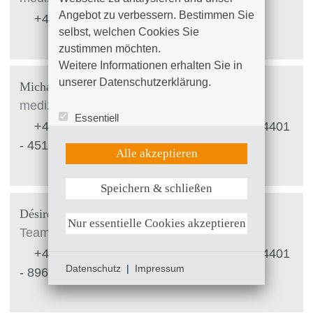
Angebot zu verbessern. Bestimmen Sie 
+49 (0)381 4401 - 4580
selbst, welchen Cookies Sie 
zustimmen möchten. 

Weitere Informationen erhalten Sie in 
unserer Datenschutzerklärung.
Michaela Stecher
medizinischer Dokumentar
Essentiell
+49 (0)381 4401 - 8614
|
+49 (0)381 4401
Statistik (Google Analytics)
- 4519
UX (Hotjar)
Alle akzeptieren
Speichern & schließen
Weitere Informationen anzeigen
Désirée Pürschel
Nur essentielle Cookies akzeptieren
Teamleiterin Tumordokumentation
+49 (0)381 4401 - 6109
|
+49 (0)381 4401
Datenschutz
|
Impressum
- 8961