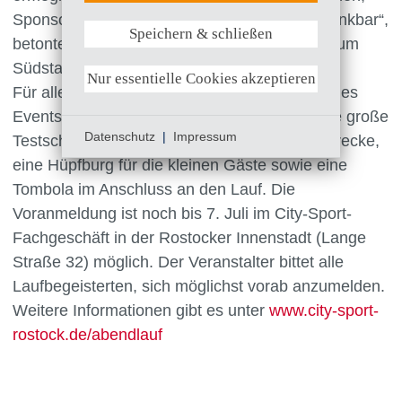
Sponsoren und Organisatoren von Herzen dankbar“,
Speichern & schließen
Weitere Informationen anzeigen
betonte Simone Lahl, Hospizleiterin am Klinikum
Südstadt Rostock.
Nur essentielle Cookies akzeptieren
Für alle Teilnehmenden gibt es ein hochwertiges
Eventshirt von Mizuno, außerdem warten eine große
Datenschutz
|
Impressum
Testschuh-Aktion, Verpflegung entlang der Strecke,
eine Hüpfburg für die kleinen Gäste sowie eine
Tombola im Anschluss an den Lauf. Die
Voranmeldung ist noch bis 7. Juli im City-Sport-
Fachgeschäft in der Rostocker Innenstadt (Lange
Straße 32) möglich. Der Veranstalter bittet alle
Laufbegeisterten, sich möglichst vorab anzumelden.
Weitere Informationen gibt es unter
www.city-sport-
rostock.de/abendlauf