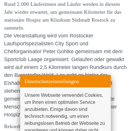
Rund 2.000 Läuferinnen und Läufer werden in diesem
Jahr wieder erwartet, um gemeinsam Kilometer für das
stationäre Hospiz am Klinikum Südstadt Rostock zu
sammeln.
Die Veranstaltung wird vom Rostocker
Laufsportspezialisten City Sport und
Cheforganisator Peter Gohlke gemeinsam mit dem
Sportclub Laage organisiert. Gelaufen oder gewalkt
wird auf einem 2,5 Kilometer langen Rundkurs durch
den Barnstorfer Wald. Los geht es hinter der
Datenschutzeinstellungen
Eishalle in der Schillingallee 41. Im Mittelpunkt
stehen die Freude an der Bewegung und das
Unsere Webseite verwendet Cookies, 
gemeinsame Engagement für schwer erkrankte
um Ihnen einen optimalen Service 
Menschen, die ihren Lebensabend im Rostocker
anzubieten. Einige davon sind 
Hospiz verbringen.
technisch notwendig, um einen 
reibungslosen Betrieb der Webseite zu 
Rekordspendensumme vom vergangenen Jahr ist
garantieren und können daher nicht 