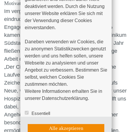
Motivation
deaktiviert werden. Durch die Nutzung 
Im vergangenen Jahr zeigte sich erneut
unserer Website erklären Sie sich mit 
eindrucksvoll, welche Kraft gemeinsames
der Verwendung dieser Cookies 
Engagement entfalten kann. Rund
30.000 Euro
einverstanden.

kamen beim Benefizlauf für das Hospiz am Klinikum
Daneben verwenden wir Cookies, die 
Südstadt Rostock zusammen. Auch in diesem Jahr
zu anonymen Statistikzwecken genutzt 
fließen die Startgelder vollständig in die wichtige
werden und uns helfen sollen, unsere 
Arbeit der Einrichtung.
Webseite zu analysieren und unser 
„Der City-Sport-Abendlauf ist weit mehr als eine
Angebot zu verbessern. Bestimmen Sie 
Laufveranstaltung. Er ist ein beeindruckendes
selbst, welchen Cookies Sie 
Zeichen der Solidarität und zeigt jedes Jahr aufs
zustimmen möchten. 

Neue, wie viele Menschen bereit sind, sich für unser
Weitere Informationen erhalten Sie in 
Hospiz zu engagieren. Diese Unterstützung hilft uns
unserer Datenschutzerklärung.
dabei, schwerstkranken Menschen und ihren
Essentiell
Angehörigen eine würdevolle Begleitung in einer
Statistik (Google Analytics)
besonders schwierigen Lebensphase zu
UX (Hotjar)
Alle akzeptieren
ermöglichen. Dafür sind wir allen Teilnehmenden,