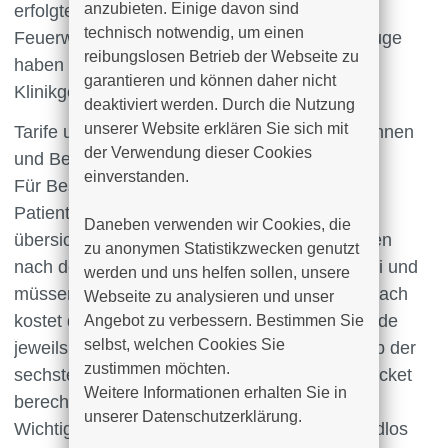
anzubieten. Einige davon sind 
erfolgter Zahlung gelöscht. Rettungsdienste,
technisch notwendig, um einen 
Feuerwehr, Polizei und andere Einsatzfahrzeuge
reibungslosen Betrieb der Webseite zu 
haben weiterhin jederzeit freie Einfahrt zum
garantieren und können daher nicht 
Klinikgelände.
deaktiviert werden. Durch die Nutzung 
unserer Website erklären Sie sich mit 
Tarife und Bezahlmöglichkeiten für Besucherinnen
der Verwendung dieser Cookies 
und Besucher
einverstanden.

Für Besucherinnen und Besucher sowie
Patientinnen und Patienten gelten weiterhin
Daneben verwenden wir Cookies, die 
übersichtliche Parktarife. Die ersten 30 Minuten
zu anonymen Statistikzwecken genutzt 
nach der Einfahrt sind grundsätzlich kostenfrei und
werden und uns helfen sollen, unsere 
müssen nicht gesondert aktiviert werden. Danach
Webseite zu analysieren und unser 
kostet das Parken für die erste bis fünfte Stunde
Angebot zu verbessern. Bestimmen Sie 
selbst, welchen Cookies Sie 
jeweils 1,50 Euro pro angefangene Stunde. Ab der
zustimmen möchten. 

sechsten Stunde wird automatisch ein Tagesticket
Weitere Informationen erhalten Sie in 
berechnet, das insgesamt 10 Euro kostet.
unserer Datenschutzerklärung.
Wichtig ist, dass künftig ausschließlich bargeldlos