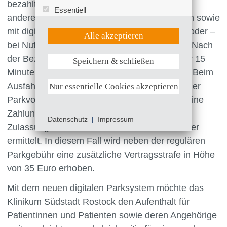
bezahlt werden kann. Möglich ist dies unter
Essentiell
anderem mit gängigen Debit- und Kreditkarten sowie
Statistik (Google Analytics)
mit digitalen Bezahldiensten wie Google Pay oder –
UX (Hotjar)
Alle akzeptieren
bei Nutzung eines Apple-Geräts – Apple Pay. Nach
der Bezahlung haben Nutzerinnen und Nutzer 15
Speichern & schließen
Weitere Informationen anzeigen
Minuten Zeit, das Klinikgelände zu verlassen. Beim
Ausfahren informiert ein Display darüber, ob der
Nur essentielle Cookies akzeptieren
Parkvorgang bereits bezahlt wurde. Erfolgt keine
Zahlung, wird über die zuständige
Datenschutz
|
Impressum
Zulassungsbehörde die Halterin oder der Halter
ermittelt. In diesem Fall wird neben der regulären
Parkgebühr eine zusätzliche Vertragsstrafe in Höhe
von 35 Euro erhoben.
Mit dem neuen digitalen Parksystem möchte das
Klinikum Südstadt Rostock den Aufenthalt für
Patientinnen und Patienten sowie deren Angehörige