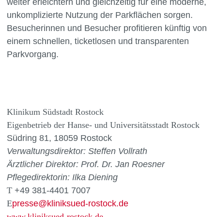
weiter erleichtern und gleichzeitig für eine moderne,
unkomplizierte Nutzung der Parkflächen sorgen.
Besucherinnen und Besucher profitieren künftig von
einem schnellen, ticketlosen und transparenten
Parkvorgang.
Klinikum Südstadt Rostock
Eigenbetrieb der Hanse- und Universitätsstadt Rostock
Südring 81, 18059 Rostock
Verwaltungsdirektor:
Steffen Vollrath
Ärztlicher Direktor:
Prof. Dr. Jan Roesner
Pflegedirektorin: Ilka Diening
T
+49 381-4401 7007
E
presse
@
kliniksued-rostock
.
de
www.kliniksued-rostock.de